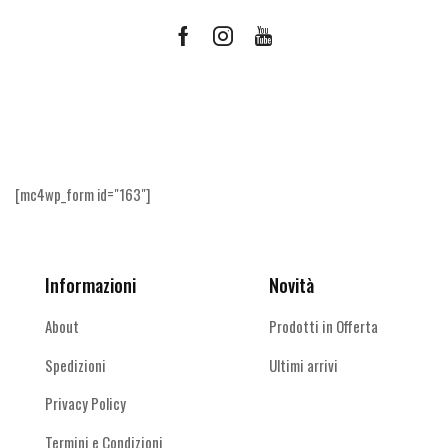
Facebook
Instagram
Youtube
Ricevi le offerte più vantaggiose e molto
altro
[mc4wp_form id="163"]
Informazioni
Novità
About
Prodotti in Offerta
Spedizioni
Ultimi arrivi
Privacy Policy
Termini e Condizioni