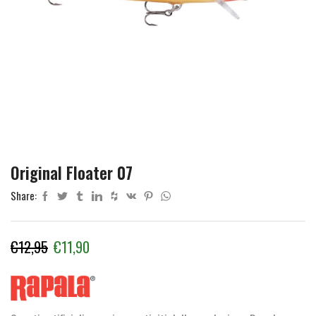
Original Floater 07
Share:
Il
Il
€
12,95
€
11,90
prezzo
prezzo
originale
attuale
era:
è: