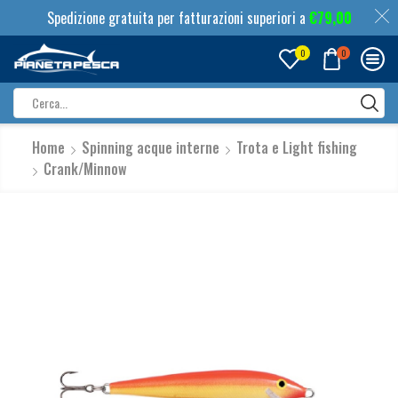
Spedizione gratuita per fatturazioni superiori a
€
79,00
0
0
Search
input
Home
Spinning acque interne
Trota e Light fishing
Crank/Minnow