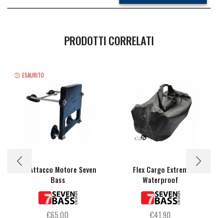
PRODOTTI CORRELATI
ESAURITO
kit Attacco Motore Seven
Flex Cargo Extrem
Bass
Waterproof
€
65,00
€
41,90