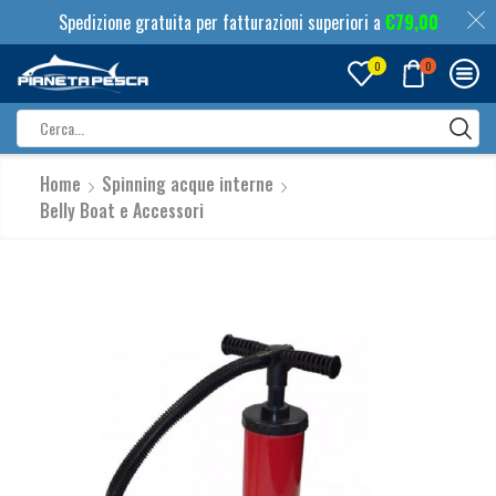
Spedizione gratuita per fatturazioni superiori a
€
79,00
0
0
Search
input
Home
Spinning acque interne
Belly Boat e Accessori