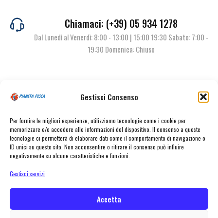
Chiamaci: (+39) 05 934 1278
Dal Lunedì al Venerdì: 8:00 - 13:00 | 15:00 19:30 Sabato: 7:00 -
19:30 Domenica: Chiuso
Contattaci
Gestisci Consenso
Per fornire le migliori esperienze, utilizziamo tecnologie come i cookie per
memorizzare e/o accedere alle informazioni del dispositivo. Il consenso a queste
tecnologie ci permetterà di elaborare dati come il comportamento di navigazione o
ID unici su questo sito. Non acconsentire o ritirare il consenso può influire
negativamente su alcune caratteristiche e funzioni.
Gestisci servizi
© Pianeta Pesca Viale Marcello Finzi, 563 41122 Modena (MO) | P.I.
02141860367 | Tel. 059 341278 | info@pianetapesca.it
Accetta