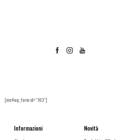
Facebook
Instagram
Youtube
Ricevi le offerte più vantaggiose e molto
altro
[mc4wp_form id="163"]
Informazioni
Novità