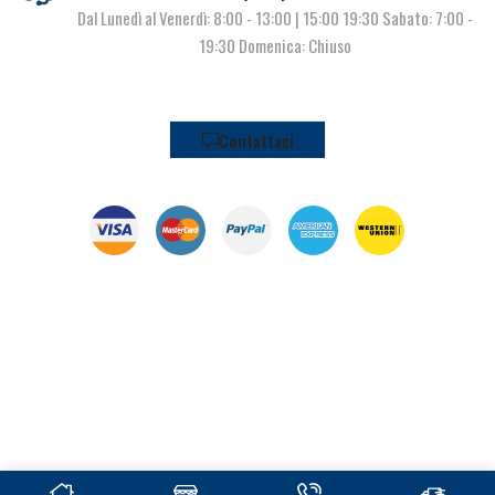
Dal Lunedì al Venerdì: 8:00 - 13:00 | 15:00 19:30 Sabato: 7:00 -
19:30 Domenica: Chiuso
Contattaci
© Pianeta Pesca Viale Marcello Finzi, 563 41122 Modena (MO) | P.I.
02141860367 | Tel. 059 341278 | info@pianetapesca.it
created with ♥ by
MADL