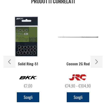
PRODOTTI CORRELATI
Solid Ring-51
Cocoon 2G Rod
Fascia
€
7,00
€
74,90
-
€
104,90
Questo
Questo
di
prodotto
prodotto
prezzo:
Scegli
Scegli
ha
ha
da