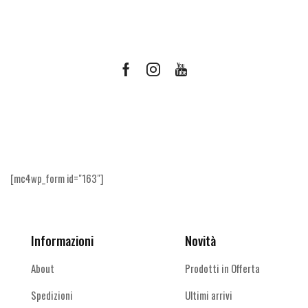
Facebook
Instagram
Youtube
Ricevi le offerte più vantaggiose e molto
altro
[mc4wp_form id="163"]
Informazioni
Novità
About
Prodotti in Offerta
Spedizioni
Ultimi arrivi