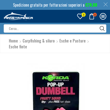
Spedizione gratuita per fatturazioni superiori a
€
79,00
0
0
Search
input
Home
Carpfishing & siluro
Esche e Pasture
Esche finte