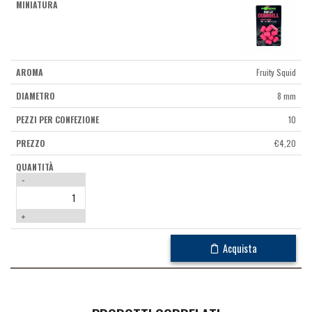
Fruity Squid
8 mm
10
€
4,20
-
+
Acquista