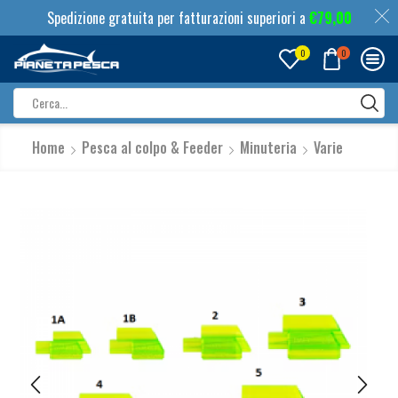
Spedizione gratuita per fatturazioni superiori a
€
79,00
0
0
Search
input
Home
Pesca al colpo & Feeder
Minuteria
Varie