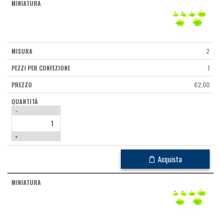
2
1
€
2,00
-
+
Acquista