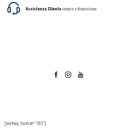
Assistenza Cliente
sempre a disposizione.
Facebook
Instagram
Youtube
Ricevi le offerte più vantaggiose e molto
altro
[mc4wp_form id="163"]