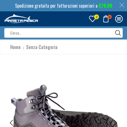
Spedizione gratuita per fatturazioni superiori a
€
79,00
0
0
Search
input
Home
Senza Categoria