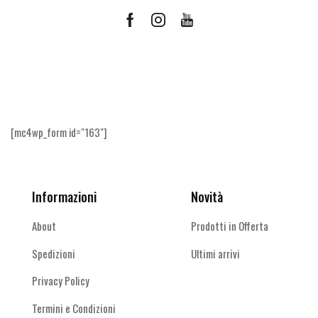
Facebook
Instagram
Youtube
Ricevi le offerte più vantaggiose e molto
altro
[mc4wp_form id="163"]
Informazioni
Novità
About
Prodotti in Offerta
Spedizioni
Ultimi arrivi
Privacy Policy
Termini e Condizioni