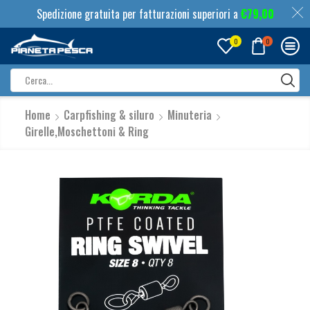
Spedizione gratuita per fatturazioni superiori a
€
79,00
0
0
Search
input
Home
Carpfishing & siluro
Minuteria
Girelle,Moschettoni & Ring