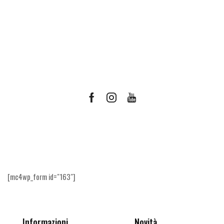
Facebook
Instagram
Youtube
Ricevi le offerte più vantaggiose e molto
altro
[mc4wp_form id="163"]
Informazioni
Novità