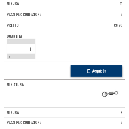
11
8
€
6,90
-
+
Acquista
8
8