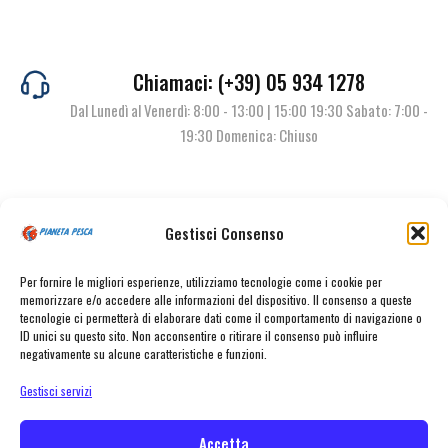
Chiamaci: (+39) 05 934 1278
Dal Lunedì al Venerdì: 8:00 - 13:00 | 15:00 19:30 Sabato: 7:00 -
19:30 Domenica: Chiuso
Contattaci
Gestisci Consenso
Per fornire le migliori esperienze, utilizziamo tecnologie come i cookie per
memorizzare e/o accedere alle informazioni del dispositivo. Il consenso a queste
tecnologie ci permetterà di elaborare dati come il comportamento di navigazione o
ID unici su questo sito. Non acconsentire o ritirare il consenso può influire
negativamente su alcune caratteristiche e funzioni.
Gestisci servizi
© Pianeta Pesca Viale Marcello Finzi, 563 41122 Modena (MO) | P.I.
02141860367 | Tel. 059 341278 | info@pianetapesca.it
Accetta