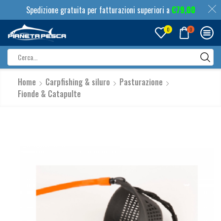
Spedizione gratuita per fatturazioni superiori a
€
79,00
0
0
Search
input
Home
Carpfishing & siluro
Pasturazione
Fionde & Catapulte