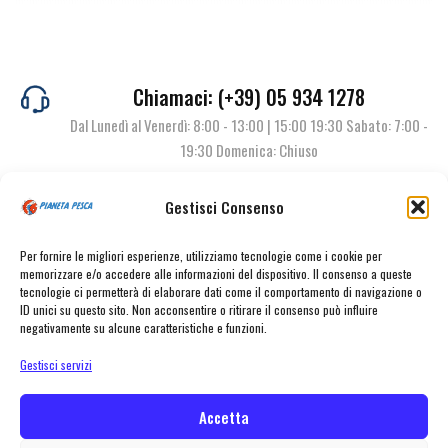
Chiamaci: (+39) 05 934 1278
Dal Lunedì al Venerdì: 8:00 - 13:00 | 15:00 19:30 Sabato: 7:00 -
19:30 Domenica: Chiuso
Gestisci Consenso
Contattaci
Per fornire le migliori esperienze, utilizziamo tecnologie come i cookie per
memorizzare e/o accedere alle informazioni del dispositivo. Il consenso a queste
tecnologie ci permetterà di elaborare dati come il comportamento di navigazione o
ID unici su questo sito. Non acconsentire o ritirare il consenso può influire
negativamente su alcune caratteristiche e funzioni.
Gestisci servizi
Accetta
© Pianeta Pesca Viale Marcello Finzi, 563 41122 Modena (MO) | P.I.