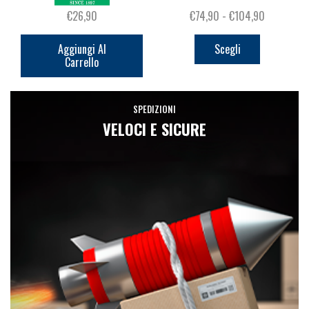
Fascia
€
26,90
€
74,90
-
€
104,90
Questo
di
prodotto
prezzo:
Aggiungi Al
Scegli
Carrello
ha
da
più
€74,90
varianti.
a
SPEDIZIONI
Le
€104,90
VELOCI E SICURE
opzioni
possono
essere
scelte
nella
pagina
del
prodotto