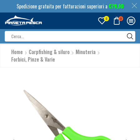
Spedizione gratuita per fatturazioni superiori a
€
79,00
0
0
Search
input
Home
Carpfishing & siluro
Minuteria
Forbici, Pinze & Varie