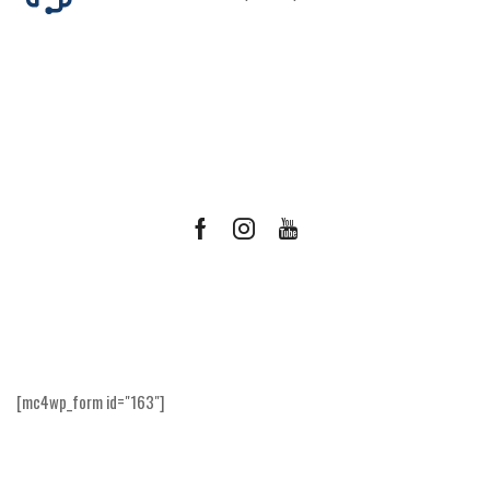
Facebook
Instagram
Youtube
Ricevi le offerte più vantaggiose e molto
altro
[mc4wp_form id="163"]