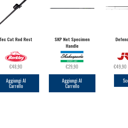
Tec Cat Rod Rest
SKP Net Specimen
Defen
Handle
€
48,90
€
29,90
€
49,90
Aggiungi Al
Aggiungi Al
Sc
Carrello
Carrello