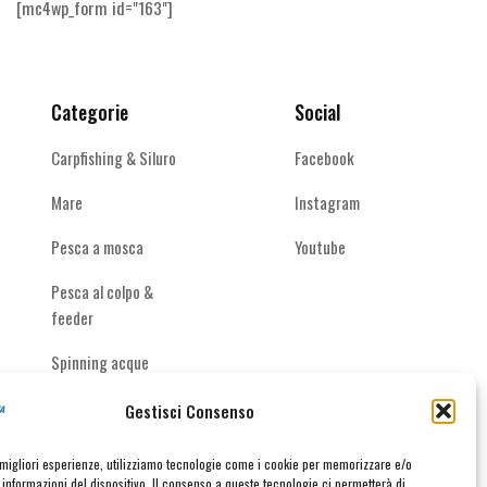
[mc4wp_form id="163"]
scelte
nella
pagina
del
Categorie
Social
prodotto
Carpfishing & Siluro
Facebook
Mare
Instagram
Pesca a mosca
Youtube
Pesca al colpo &
feeder
Spinning acque
interne
Gestisci Consenso
e migliori esperienze, utilizziamo tecnologie come i cookie per memorizzare e/o
informazioni del dispositivo. Il consenso a queste tecnologie ci permetterà di