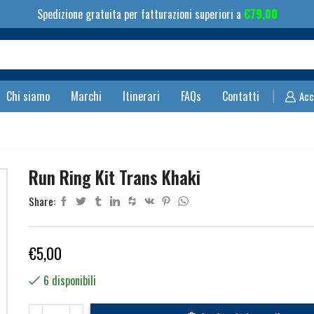
Spedizione gratuita per fatturazioni superiori a
€
79,00
Search
input
Chi siamo
Marchi
Itinerari
FAQs
Contatti
Acc
Run Ring Kit Trans Khaki
Share:
€
5,00
6 disponibili
Run