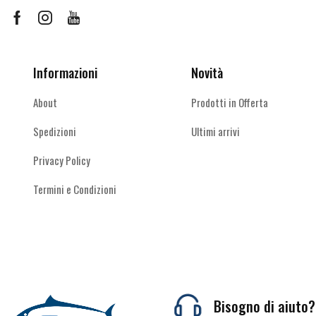
scelte
Facebook
Instagram
Youtube
nella
pagina
del
Informazioni
Novità
prodotto
About
Prodotti in Offerta
Spedizioni
Ultimi arrivi
Privacy Policy
Termini e Condizioni
Bisogno di aiuto?