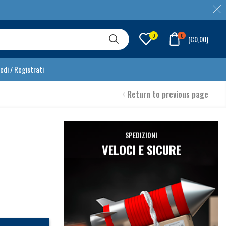
0
0
(
€
0,00
)
edi / Registrati
Return to previous page
SPEDIZIONI
VELOCI E SICURE