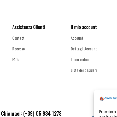
Ricevi le offerte più vantaggiose e molto
altro
Assistenza Clienti
Il mio account
Contatti
Account
Recesso
Dettagli Account
FAQs
I miei ordini
Lista dei desideri
Per fornire l
Chiamaci: (+39) 05 934 1278
accedere alle 