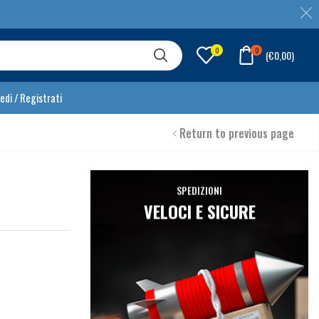
0
0
(
€
0,00
)
edi / Registrati
Return to previous page
SPEDIZIONI
VELOCI E SICURE