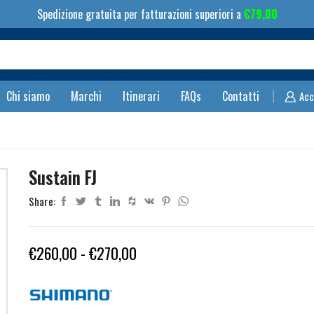
Spedizione gratuita per fatturazioni superiori a
€
79,00
Search
input
Chi siamo
Marchi
Itinerari
FAQs
Contatti
Acc
Sustain FJ
Share:
Fascia
€
260,00
-
€
270,00
di
prezzo: