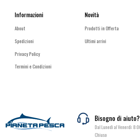
nella
nella
pagina
pagina
Informazioni
Novità
del
del
prodotto
prodotto
About
Prodotti in Offerta
Spedizioni
Ultimi arrivi
Privacy Policy
Termini e Condizioni
Bisogno di aiuto?
Dal Lunedì al Venerdì: 8:
Chiuso