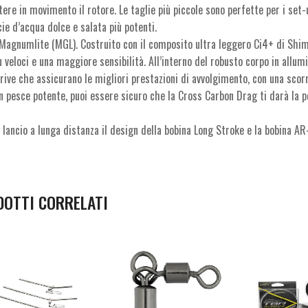
ere in movimento il rotore. Le taglie più piccole sono perfette per i set-u
e d’acqua dolce e salata più potenti.
e Magnumlite (MGL). Costruito con il composito ultra leggero Ci4+ di Shi
ù veloci e una maggiore sensibilità. All’interno del robusto corpo in allumi
ive che assicurano le migliori prestazioni di avvolgimento, con una scor
n pesce potente, puoi essere sicuro che la Cross Carbon Drag ti darà la p
l lancio a lunga distanza il design della bobina Long Stroke e la bobina A
DOTTI CORRELATI