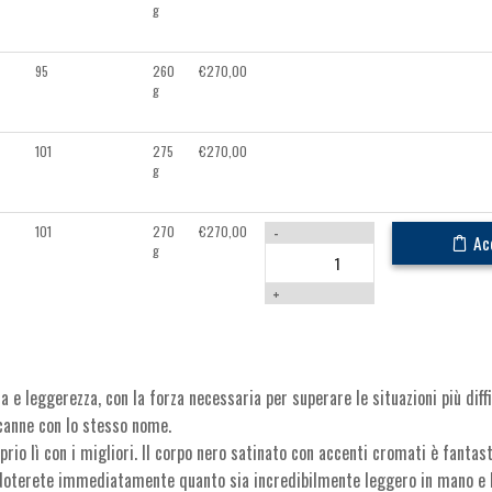
g
95
260
€
270,00
g
101
275
€
270,00
g
101
270
€
270,00
-
Ac
g
+
 leggerezza, con la forza necessaria per superare le situazioni più diffic
canne con lo stesso nome.
prio lì con i migliori. Il corpo nero satinato con accenti cromati è fantas
. Noterete immediatamente quanto sia incredibilmente leggero in mano e 