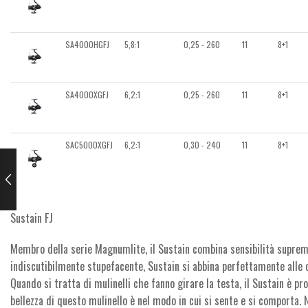
SA4000HGFJ
5,8:1
0,25 - 260
11
8+1
SA4000XGFJ
6,2:1
0,25 - 260
11
8+1
SAC5000XGFJ
6,2:1
0,30 - 240
11
8+1
Sustain FJ
Membro della serie Magnumlite, il Sustain combina sensibilità suprema e
indiscutibilmente stupefacente, Sustain si abbina perfettamente alle 
Quando si tratta di mulinelli che fanno girare la testa, il Sustain è pro
bellezza di questo mulinello è nel modo in cui si sente e si comporta