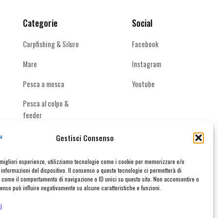
nella
nella
pagina
pagina
Categorie
Social
del
del
prodotto
prodotto
Carpfishing & Siluro
Facebook
Mare
Instagram
Pesca a mosca
Youtube
Pesca al colpo &
feeder
Spinning acque
Gestisci Consenso
interne
e migliori esperienze, utilizziamo tecnologie come i cookie per memorizzare e/o
informazioni del dispositivo. Il consenso a queste tecnologie ci permetterà di
i come il comportamento di navigazione o ID unici su questo sito. Non acconsentire o
nsenso può influire negativamente su alcune caratteristiche e funzioni.
taci
i