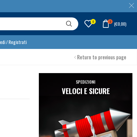
0
0
(
€
0,00
)
edi / Registrati
Return to previous page
SPEDIZIONI
VELOCI E SICURE