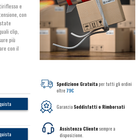
iriflesso e
tensione, con
 state
ali clip,
sure più
are con il
Spedizione Gratuita
per tutti gli ordini
oltre
79€
quista
Garanzia
Soddisfatti o Rimborsati
Assistenza Cliente
sempre a
quista
disposizione.