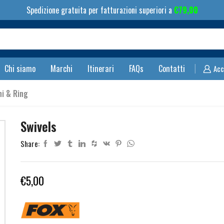
Spedizione gratuita per fatturazioni superiori a
€
79,00
Search
input
Chi siamo
Marchi
Itinerari
FAQs
Contatti
Acc
ni & Ring
Swivels
Share:
€
5,00