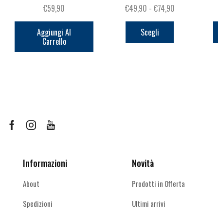
Fascia
€
59,90
€
49,90
-
€
74,90
Questo
di
prodotto
prezzo:
Aggiungi Al
Scegli
Carrello
ha
da
più
€49,90
varianti.
a
Le
€74,90
opzioni
possono
essere
scelte
Facebook
Instagram
Youtube
nella
pagina
del
Informazioni
Novità
prodotto
About
Prodotti in Offerta
Spedizioni
Ultimi arrivi