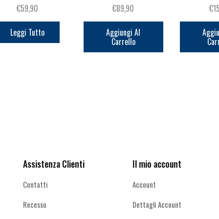
€
59,90
€
89,90
€
1
Leggi Tutto
Aggiungi Al
Aggiu
Carrello
Car
Ricevi le offerte più vantaggiose e molto
altro
Assistenza Clienti
Il mio account
Contatti
Account
Recesso
Dettagli Account