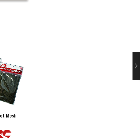
Net Mesh
Spare Pins
McMahon Steelon N
Coated Wire