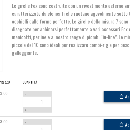
Le girelle Fox sono costruite con un rivestimento esterno ant
caratterizzate da elementi che ruotano agevolmente sotto 
occhielli dalle forme perfette. Le girelle della misura 7 sono
disegnate per abbinarsi perfettamente a vari accessori Fox qu
manicotti, perline e al nostro range di piombi “in-line”. Le mi
piccole del 10 sono ideali per realizzare combi-rig e per pesc
galleggiante.
PREZZO
QUANTITÀ
€
5,00
-
Ac
+
€
5,00
-
Ac