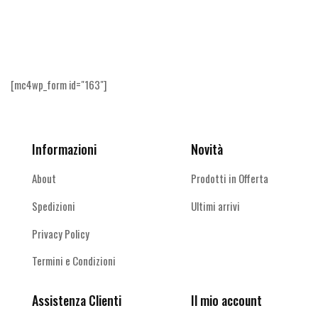
Ricevi le offerte più vantaggiose e molto
altro
[mc4wp_form id="163"]
Informazioni
Novità
About
Prodotti in Offerta
Spedizioni
Ultimi arrivi
Privacy Policy
Termini e Condizioni
Assistenza Clienti
Il mio account