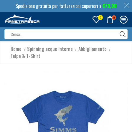
Spedizione gratuita per fatturazioni superiori a
€
79,00
0
0
Search
input
Home
Spinning acque interne
Abbigliamento
Felpe & T-Shirt