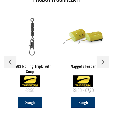
TB 1503 Rolling Tripla with
Maggots Feeder
Snap
Fascia
€
3,50
€
6,50
-
€
7,70
Questo
di
Questo
prodotto
prezzo:
prodotto
Scegli
Scegli
ha
da
ha