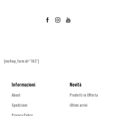
Facebook
Instagram
Youtube
Ricevi le offerte più vantaggiose e molto
altro
[mc4wp_form id="163"]
Informazioni
Novità
About
Prodotti in Offerta
Spedizioni
Ultimi arrivi
Privacy Policy