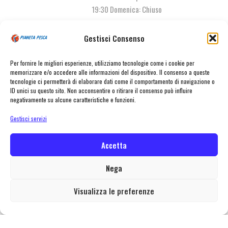
19:30 Domenica: Chiuso
Gestisci Consenso
Contattaci
Per fornire le migliori esperienze, utilizziamo tecnologie come i cookie per
memorizzare e/o accedere alle informazioni del dispositivo. Il consenso a queste
tecnologie ci permetterà di elaborare dati come il comportamento di navigazione o
ID unici su questo sito. Non acconsentire o ritirare il consenso può influire
negativamente su alcune caratteristiche e funzioni.
Gestisci servizi
Accetta
© Pianeta Pesca Viale Marcello Finzi, 563 41122 Modena (MO) | P.I.
02141860367 | Tel. 059 341278 | info@pianetapesca.it
Nega
Visualizza le preferenze
created with ♥ by
MADL