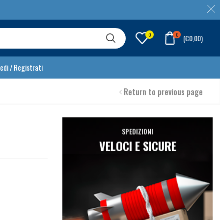
0
0
(
€
0,00
)
edi / Registrati
Return to previous page
SPEDIZIONI
VELOCI E SICURE