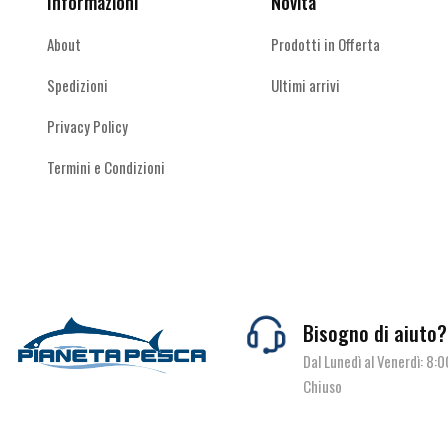
Informazioni
Novità
del
del
prodotto
prodotto
About
Prodotti in Offerta
Spedizioni
Ultimi arrivi
Privacy Policy
Termini e Condizioni
Bisogno di aiuto?
Dal Lunedì al Venerdì: 8:
Chiuso