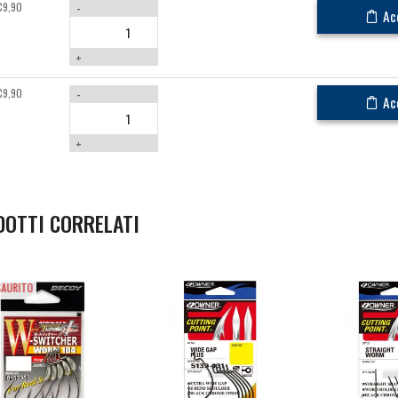
€
9,90
-
Ac
+
€
9,90
-
Ac
+
DOTTI CORRELATI
SAURITO