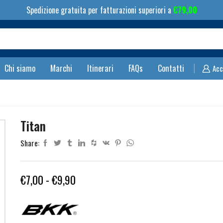
Spedizione gratuita per fatturazioni superiori a
€
79,00
Search
input
Chi siamo
Marchi
Itinerari
FAQs
Contatti
Acc
Titan
Share:
Fascia
€
7,00
-
€
9,90
di
prezzo: