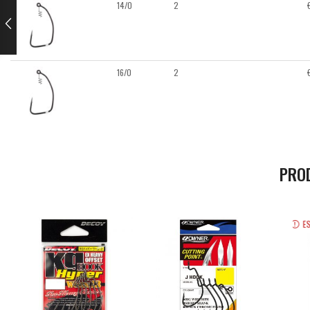
14/0
2
16/0
2
PRO
E