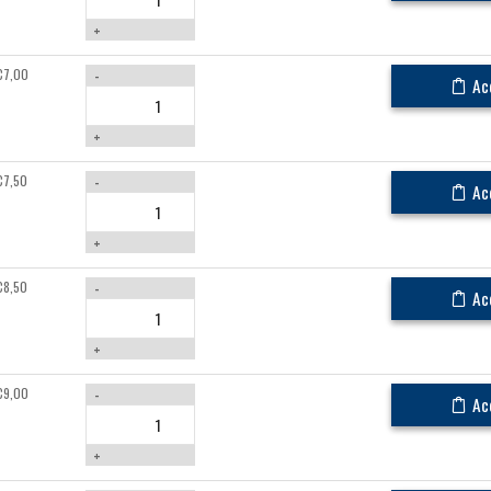
+
€
7,00
-
Ac
+
€
7,50
-
Ac
+
€
8,50
-
Ac
+
€
9,00
-
Ac
+