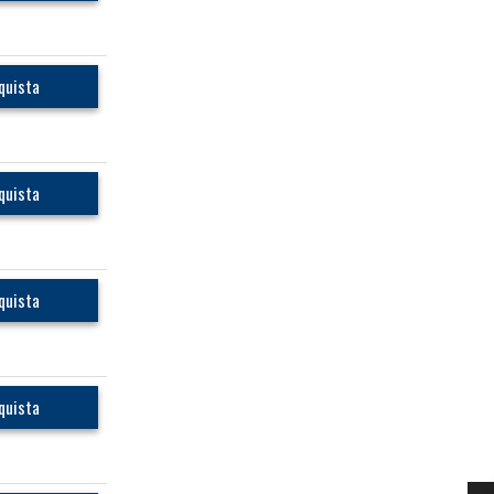
quista
quista
quista
quista