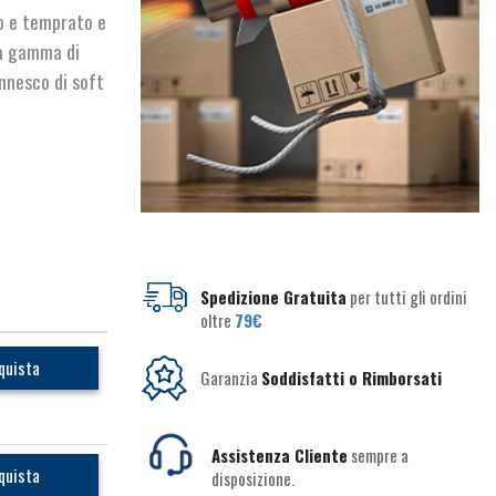
to e temprato e
ia gamma di
’innesco di soft
Spedizione Gratuita
per tutti gli ordini
oltre
79€
quista
Garanzia
Soddisfatti o Rimborsati
Assistenza Cliente
sempre a
quista
disposizione.