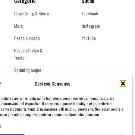
Categorie
Social
del
del
prodotto
prodotto
Carpfishing & Siluro
Facebook
Mare
Instagram
Pesca a mosca
Youtube
Pesca al colpo &
feeder
Spinning acque
interne
Gestisci Consenso
e migliori esperienze, utilizziamo tecnologie come i cookie per memorizzare e/o
informazioni del dispositivo. Il consenso a queste tecnologie ci permetterà di
taci
i come il comportamento di navigazione o ID unici su questo sito. Non acconsentire o
nsenso può influire negativamente su alcune caratteristiche e funzioni.
i