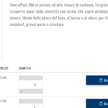
da
Amo offset Bkk in acciaio ad alto tenore di carbonio, forgia
€7,00
ricoperto super slide, montato con screw, che copre un’amp
misure. Ideale dalla pesca del bass, al luccio e al siluro, per l
a
swimbait, grossi worm o creature.
€9,90
PREZZO
QUANTITÀ
€
7,00
-
Ac
+
€
7,00
-
Ac