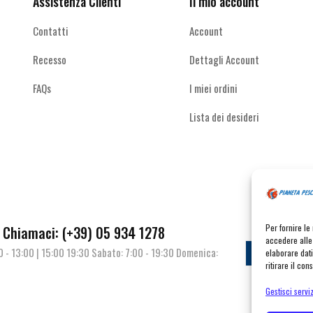
Assistenza Clienti
Il mio account
del
del
prodotto
prodotto
Contatti
Account
Recesso
Dettagli Account
FAQs
I miei ordini
Lista dei desideri
Per fornire l
Chiamaci: (+39) 05 934 1278
accedere alle 
00 - 13:00 | 15:00 19:30 Sabato: 7:00 - 19:30 Domenica:
Contat
elaborare dat
ritirare il co
Gestisci serviz