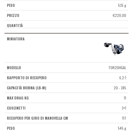
535 g
€
220,00
TOR20HGAL
6,2:1
20 - 385
11
3+1
117
545 g