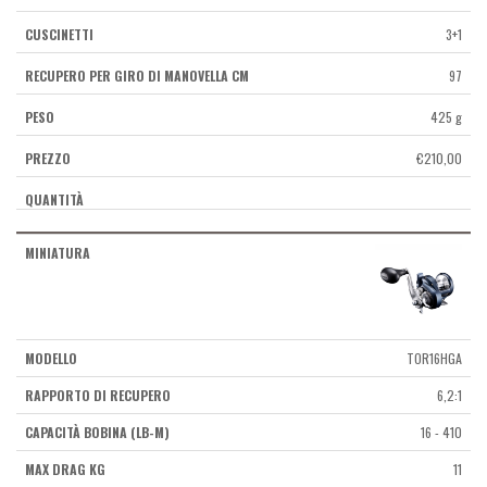
3+1
97
425 g
€
210,00
TOR16HGA
6,2:1
16 - 410
11