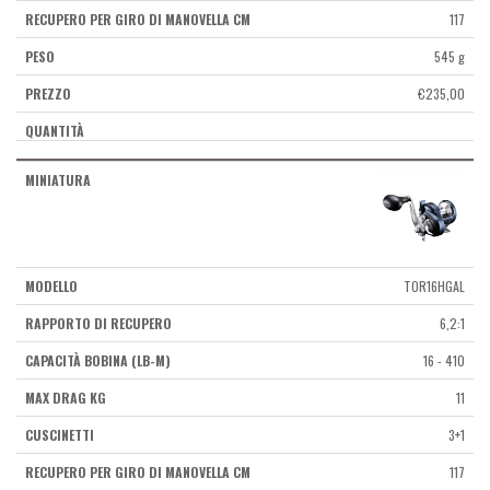
117
545 g
€
235,00
TOR16HGAL
6,2:1
16 - 410
11
3+1
117