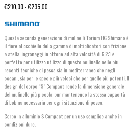
Fascia
€
210,00
-
€
235,00
di
prezzo:
da
Questa seconda generazione di mulinelli Torium HG Shimano è
€210,00
il fiore al occhiello della gamma di moltiplicatori con frizione
a
a stella. ingranaggi in ottone ad alta velocità di 6.2:1 è
perfetto per utilizzo utilizzo di questo mulinello nelle più
€235,00
recenti tecniche di pesca sia in mediterraneo che negli
oceani, sia per le specie più veloci che per quelle più potenti. Il
design del corpo “S” Compact rende la dimensione generale
del mulinello più piccola, pur mantenendo la stessa capacità
di bobina necessaria per ogni situazione di pesca.
Corpo in alluminio S Compact per un uso semplice anche in
condizioni dure.