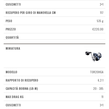
3+1
117
535 g
€
220,00
TOR20HGA
6,2:1
20 - 385
11
3+1