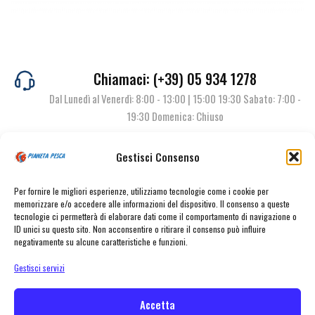
Chiamaci: (+39) 05 934 1278
Dal Lunedì al Venerdì: 8:00 - 13:00 | 15:00 19:30 Sabato: 7:00 -
19:30 Domenica: Chiuso
Gestisci Consenso
Contattaci
Per fornire le migliori esperienze, utilizziamo tecnologie come i cookie per
memorizzare e/o accedere alle informazioni del dispositivo. Il consenso a queste
tecnologie ci permetterà di elaborare dati come il comportamento di navigazione o
ID unici su questo sito. Non acconsentire o ritirare il consenso può influire
negativamente su alcune caratteristiche e funzioni.
Gestisci servizi
Accetta
© Pianeta Pesca Viale Marcello Finzi, 563 41122 Modena (MO) | P.I.