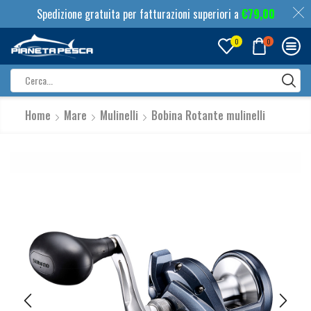
Spedizione gratuita per fatturazioni superiori a
€
79,00
0
0
Search
input
Home
Mare
Mulinelli
Bobina Rotante mulinelli