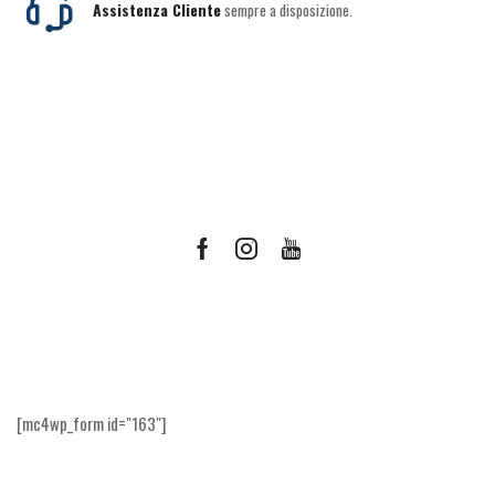
Assistenza Cliente
sempre a disposizione.
Facebook
Instagram
Youtube
Ricevi le offerte più vantaggiose e molto
altro
[mc4wp_form id="163"]