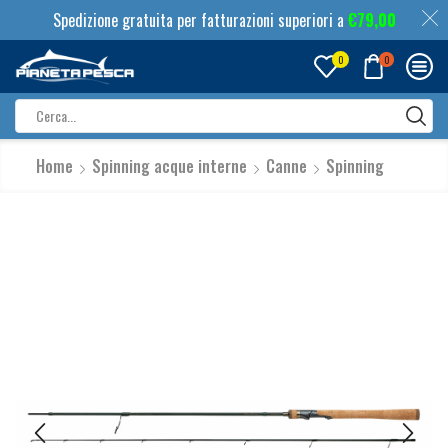
Spedizione gratuita per fatturazioni superiori a
€
79,00
0
0
Search
input
Home
Spinning acque interne
Canne
Spinning