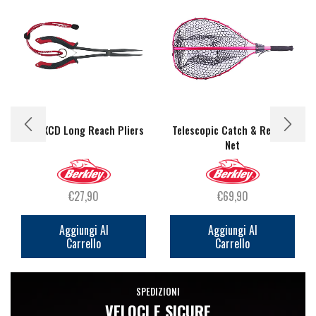
11in XCD Long Reach Pliers
Telescopic Catch & Release
Net
€
27,90
€
69,90
Aggiungi Al
Aggiungi Al
Carrello
Carrello
SPEDIZIONI
VELOCI E SICURE