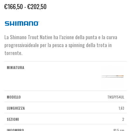
Fascia
€
166,50
-
€
202,50
di
prezzo:
da
La Shimano Trout Native ha l’azione della punta e la curva
€166,50
progressivaideale per la pesca a spinning della trota in
a
torrente.
€202,50
TNSPF54UL
1,63
2
81,5 cm