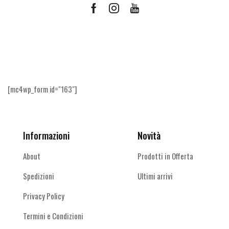
Facebook
Instagram
Youtube
Ricevi le offerte più vantaggiose e molto
altro
[mc4wp_form id="163"]
Informazioni
Novità
About
Prodotti in Offerta
Spedizioni
Ultimi arrivi
Privacy Policy
Termini e Condizioni