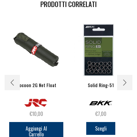
PRODOTTI CORRELATI
Cocoon 2G Net Float
Solid Ring-51
€
10,00
€
7,00
Questo
prodotto
Aggiungi Al
Scegli
Carrello
ha