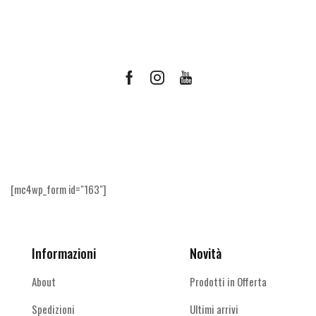
Facebook
Instagram
Youtube
Ricevi le offerte più vantaggiose e molto
altro
[mc4wp_form id="163"]
Informazioni
Novità
About
Prodotti in Offerta
Spedizioni
Ultimi arrivi