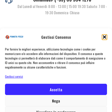
Dal Lunedì al Venerdì: 8:00 - 13:00 | 15:00 19:30 Sabato: 7:00 -
19:30 Domenica: Chiuso
Contattaci
Gestisci Consenso
Per fornire le migliori esperienze, utilizziamo tecnologie come i cookie per
memorizzare e/o accedere alle informazioni del dispositivo. Il consenso a queste
tecnologie ci permetterà di elaborare dati come il comportamento di navigazione o
ID unici su questo sito. Non acconsentire o ritirare il consenso può influire
negativamente su alcune caratteristiche e funzioni.
Gestisci servizi
© Pianeta Pesca Viale Marcello Finzi, 563 41122 Modena (MO) | P.I.
02141860367 | Tel. 059 341278 | info@pianetapesca.it
Accetta
Nega
created with ♥ by
MADL
Visualizza le preferenze