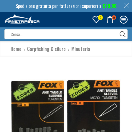
Spedizione gratuita per fatturazioni superiori a
€
79,00
0
0
Search
input
Home
Carpfishing & siluro
Minuteria