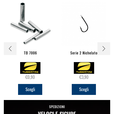
TB 7006
Serie 2 Nichelato
€
0,90
€
3,90
Questo
Questo
prodotto
prodotto
Scegli
Scegli
ha
ha
più
più
SPEDIZIONI
varianti.
varianti.
VELOCI E SICURE
Le
Le