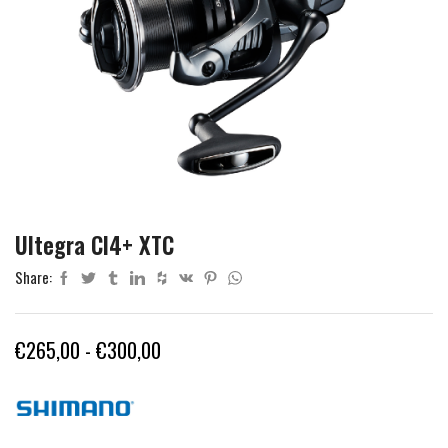
Ultegra CI4+ XTC
Share:
Fascia
€
265,00
-
€
300,00
di
prezzo:
da