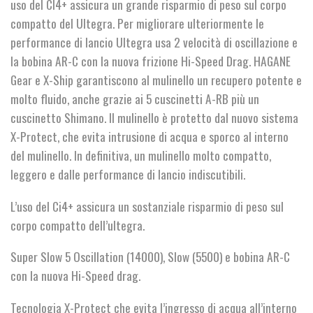
uso del CI4+ assicura un grande risparmio di peso sul corpo
€265,00
compatto del Ultegra. Per migliorare ulteriormente le
a
performance di lancio Ultegra usa 2 velocità di oscillazione e
la bobina AR-C con la nuova frizione Hi-Speed Drag. HAGANE
€300,00
Gear e X-Ship garantiscono al mulinello un recupero potente e
molto fluido, anche grazie ai 5 cuscinetti A-RB più un
cuscinetto Shimano. Il mulinello è protetto dal nuovo sistema
X-Protect, che evita intrusione di acqua e sporco al interno
del mulinello. In definitiva, un mulinello molto compatto,
leggero e dalle performance di lancio indiscutibili.
L’uso del Ci4+ assicura un sostanziale risparmio di peso sul
corpo compatto dell’ultegra.
Super Slow 5 Oscillation (14000), Slow (5500) e bobina AR-C
con la nuova Hi-Speed drag.
Tecnologia X-Protect che evita l’ingresso di acqua all’interno