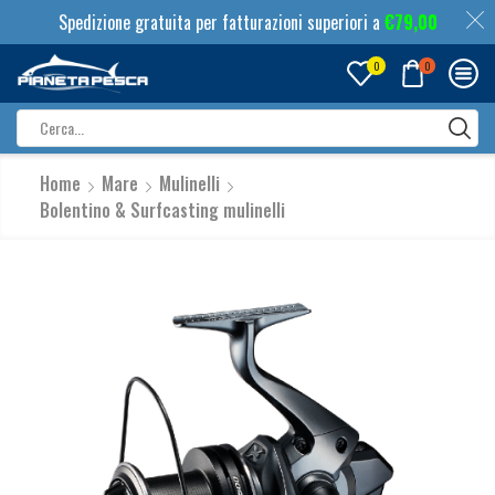
Spedizione gratuita per fatturazioni superiori a
€
79,00
0
0
Search
input
Home
Mare
Mulinelli
Bolentino & Surfcasting mulinelli