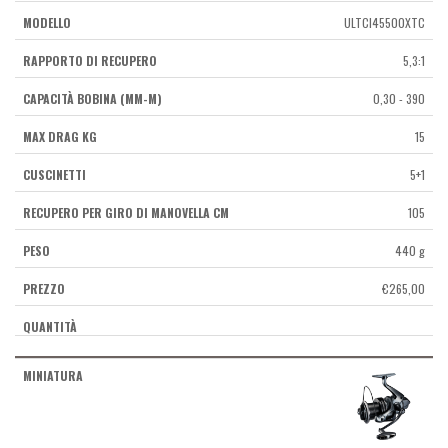
ULTCI45500XTC
5,3:1
0,30 - 390
15
5+1
105
440 g
€
265,00