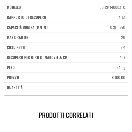
ULTCI414000XTC
4,3:1
0,35 - 550
20
5+1
103
540 g
€
300,00
PRODOTTI CORRELATI