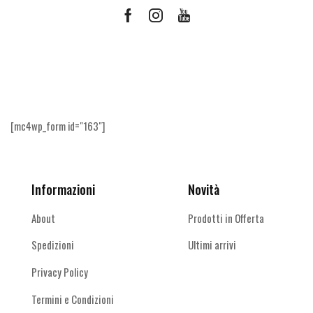
Facebook
Instagram
Youtube
Ricevi le offerte più vantaggiose e molto
altro
[mc4wp_form id="163"]
Informazioni
Novità
About
Prodotti in Offerta
Spedizioni
Ultimi arrivi
Privacy Policy
Termini e Condizioni