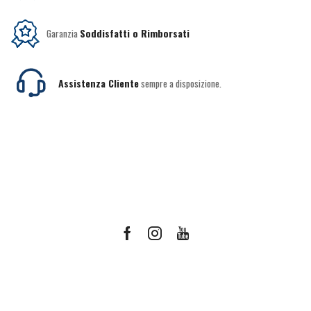
Garanzia
Soddisfatti o Rimborsati
Assistenza Cliente
sempre a disposizione.
Facebook
Instagram
Youtube
Ricevi le offerte più vantaggiose e molto
altro