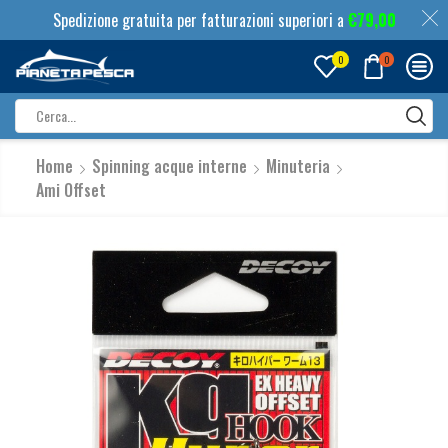
Spedizione gratuita per fatturazioni superiori a
€
79,00
0
0
Search
input
Home
Spinning acque interne
Minuteria
Ami Offset