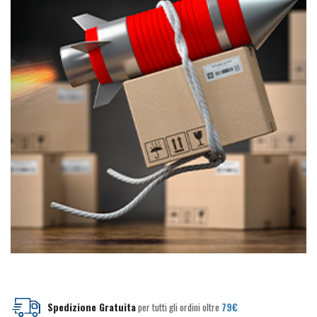
pagina
pagina
del
del
prodotto
prodotto
Spedizione Gratuita
per tutti gli ordini oltre
79€