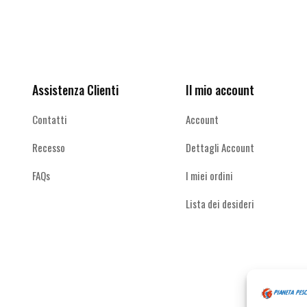
possono
possono
Ricevi le offerte più vantaggiose e molto
essere
essere
scelte
scelte
altro
nella
nella
pagina
pagina
del
del
Assistenza Clienti
Il mio account
prodotto
prodotto
Contatti
Account
Recesso
Dettagli Account
FAQs
I miei ordini
Lista dei desideri