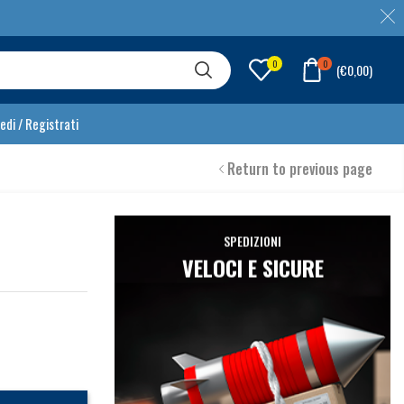
0
0
(
€
0,00
)
edi / Registrati
Return to previous page
SPEDIZIONI
VELOCI E SICURE