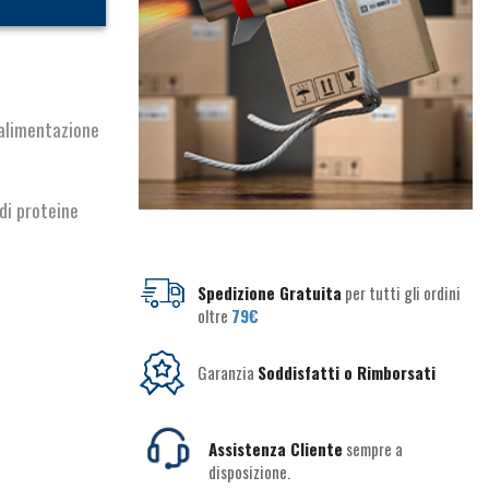
 alimentazione
 proteine ​​
Spedizione Gratuita
per tutti gli ordini
oltre
79€
Garanzia
Soddisfatti o Rimborsati
Assistenza Cliente
sempre a
disposizione.
ESAURITO