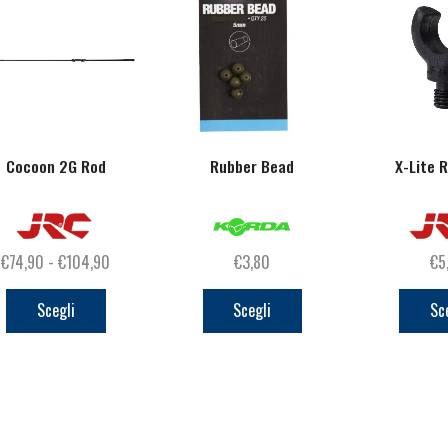
Cocoon 2G Rod
Rubber Bead
X-Lite 
Fascia
€
74,90
-
€
104,90
€
3,80
€
5
Questo
di
Questo
prodotto
prezzo:
prodotto
Scegli
Scegli
Sc
ha
da
ha
più
€74,90
più
varianti.
a
varianti.
Le
€104,90
Le
opzioni
opzioni