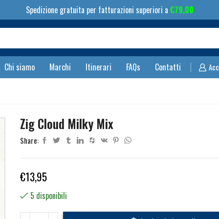
Spedizione gratuita per fatturazioni superiori a
€
79,00
Search
input
Chi siamo
Marchi
Itinerari
FAQs
Contatti
Acc
Zig Cloud Milky Mix
Share:
€
13,95
5 disponibili
Zig