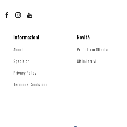
possono
essere
scelte
Facebook
Instagram
Youtube
nella
pagina
del
Informazioni
Novità
prodotto
About
Prodotti in Offerta
Spedizioni
Ultimi arrivi
Privacy Policy
Termini e Condizioni