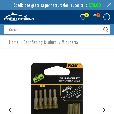
Spedizione gratuita per fatturazioni superiori a
€
79,00
0
0
Search
input
Home
Carpfishing & siluro
Minuteria