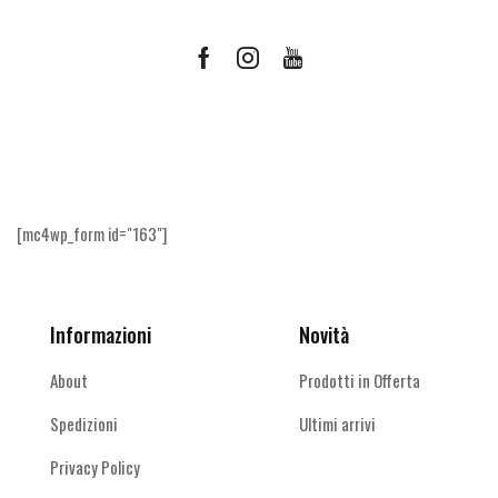
Facebook
Instagram
Youtube
Ricevi le offerte più vantaggiose e molto
altro
[mc4wp_form id="163"]
Informazioni
Novità
About
Prodotti in Offerta
Spedizioni
Ultimi arrivi
Privacy Policy