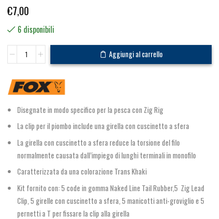
€
7,00
6 disponibili
Zig
Aggiungi al carrello
Lead
Clip
Kit
SZ
7
Disegnate in modo specifico per la pesca con Zig Rig
Trans
Khaki
La clip per il piombo include una girella con cuscinetto a sfera
quantità
La girella con cuscinetto a sfera reduce la torsione del filo
normalmente causata dall’impiego di lunghi terminali in monofilo
Caratterizzata da una colorazione Trans Khaki
Kit fornito con: 5 code in gomma Naked Line Tail Rubber,5 Zig Lead
Clip, 5 girelle con cuscinetto a sfera, 5 manicotti anti-groviglio e 5
pernetti a T per fissare la clip alla girella