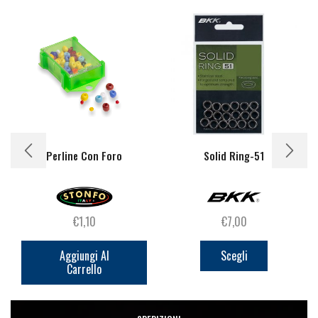
Perline Con Foro
Solid Ring-51
€
1,10
€
7,00
Questo
prodotto
Aggiungi Al
Scegli
Carrello
ha
più
varianti.