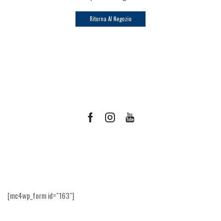
Ritorna Al Negozio
Facebook
Instagram
Youtube
Ricevi le offerte più vantaggiose e molto
altro
[mc4wp_form id="163"]