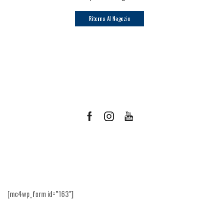
Ritorna Al Negozio
Facebook
Instagram
Youtube
Ricevi le offerte più vantaggiose e molto
altro
[mc4wp_form id="163"]