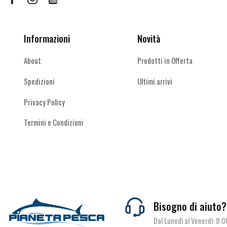
Facebook
Instagram
Youtube
Scatole
(9)
Scatole porta terminali
(5)
Informazioni
Novità
Starting kit
(0)
Mare
(844)
About
Prodotti in Offerta
Abbigliamento
(15)
Spedizioni
Ultimi arrivi
Ami & Ancorette
(48)
Privacy Policy
Artificiali
(223)
Buffetteria
(31)
Termini e Condizioni
Canne
(130)
Cime
(2)
Cinture & Renali
(7)
Esche e pasture
(19)
FIli
(39)
Bisogno di aiuto?
Galleggianti
(14)
Dal Lunedì al Venerdì: 8: