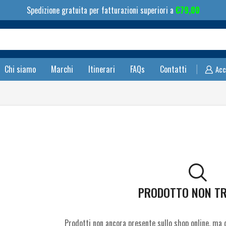
Spedizione gratuita per fatturazioni superiori a
€
79,00
Search
input
Chi siamo
Marchi
Itinerari
FAQs
Contatti
Acc
PRODOTTO NON T
Prodotti non ancora presente sullo shop online, ma d