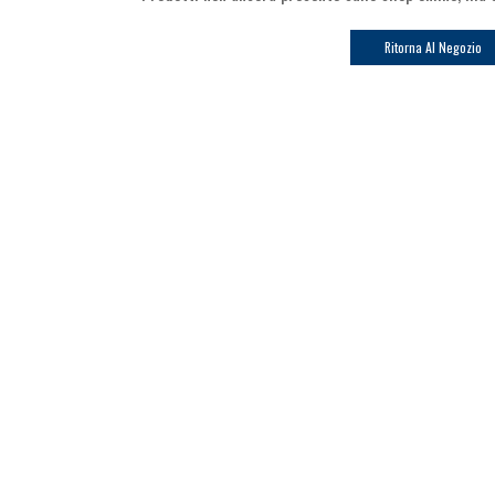
Ritorna Al Negozio
Ricevi le offerte più vantaggiose e molto