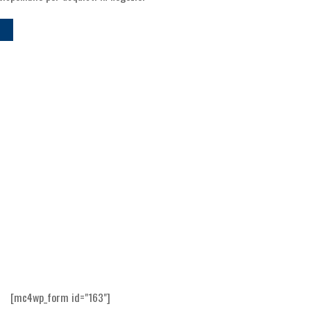
[mc4wp_form id="163"]