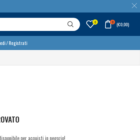
0
0
(
€
0,00
)
edi / Registrati
ROVATO
isponibile per acquisti in negozio!