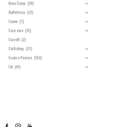
Base Camp
(38)
Buffetteria
(32)
Canne
(7)
Carp care
(15)
Carrelli
(2)
Catfishing
(37)
Esche e Pasture
(163)
Fili
(41)
Manici & Teste Guadino
(7)
Minuteria
(264)
Mulinelli
(44)
Pasturazione
(64)
Piombi
(13)
Rod Pod & Accessori
(10)