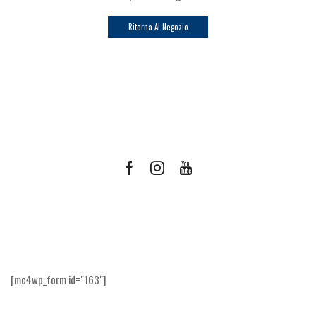
Ritorna Al Negozio
Facebook
Instagram
Youtube
Ricevi le offerte più vantaggiose e molto
altro
[mc4wp_form id="163"]