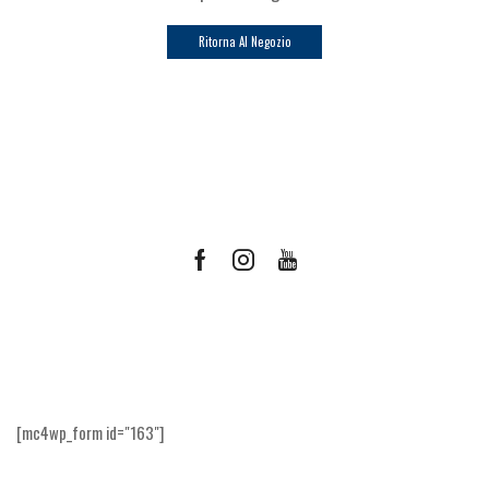
Ritorna Al Negozio
Facebook
Instagram
Youtube
Ricevi le offerte più vantaggiose e molto
altro
[mc4wp_form id="163"]