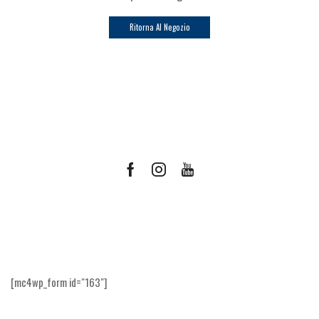
Ritorna Al Negozio
Facebook
Instagram
Youtube
Ricevi le offerte più vantaggiose e molto
altro
[mc4wp_form id="163"]