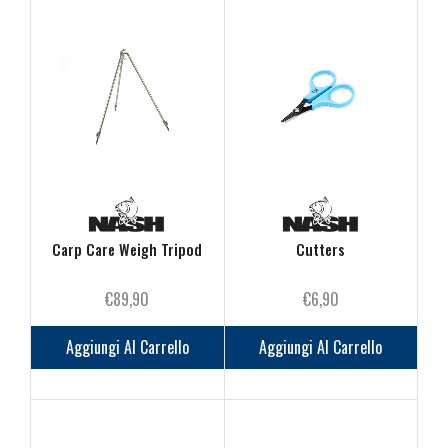
a
varianti.
€89,90
Le
opzioni
possono
essere
scelte
nella
pagina
del
prodotto
Carp Care Weigh Tripod
Cutters
€
89,90
€
6,90
Aggiungi Al Carrello
Aggiungi Al Carrello