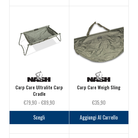
Carp Care Ultralite Carp
Carp Care Weigh Sling
Cradle
Fascia
€
79,90
-
€
89,90
€
35,90
di
Questo
prezzo:
prodotto
Scegli
Aggiungi Al Carrello
da
ha
€79,90
più