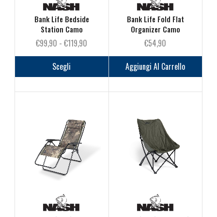
prodotto
prodot
Bank Life Bedside
Bank Life Fold Flat
Station Camo
Organizer Camo
Fascia
€
99,90
-
€
119,90
€
54,90
di
Questo
prezzo:
prodotto
Scegli
Aggiungi Al Carrello
da
ha
€99,90
più
a
varianti.
€119,90
Le
opzioni
possono
essere
scelte
nella
pagina
del
prodotto