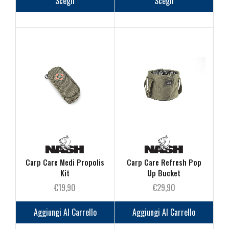
prezzo:
prodotto
prezzo:
prodot
Scegli
Scegli
da
ha
da
ha
€89,90
più
€149,90
più
a
varianti.
a
varianti
€99,90
Le
€159,90
Le
opzioni
opzioni
possono
posson
essere
essere
scelte
scelte
nella
nella
pagina
pagina
del
del
prodotto
prodot
Carp Care Medi Propolis
Carp Care Refresh Pop
Kit
Up Bucket
€
19,90
€
29,90
Aggiungi Al Carrello
Aggiungi Al Carrello