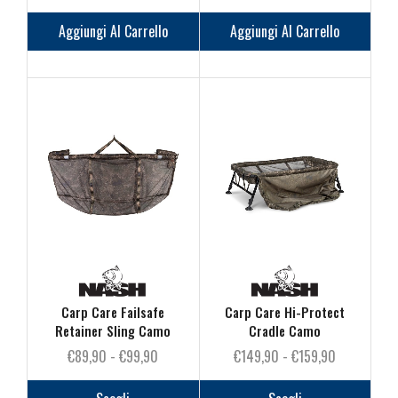
Aggiungi Al Carrello
Aggiungi Al Carrello
Carp Care Failsafe
Carp Care Hi-Protect
Retainer Sling Camo
Cradle Camo
Fascia
Fascia
€
89,90
-
€
99,90
€
149,90
-
€
159,90
di
Questo
di
Questo