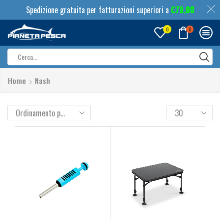
Spedizione gratuita per fatturazioni superiori a
€
79,00
0
0
Search
input
Home
Nash