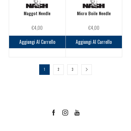
Maggot Needle
Micro Boile Needle
€
4,00
€
4,00
Aggiungi Al Carrello
Aggiungi Al Carrello
1
2
3
Facebook
Instagram
Youtube
Ricevi le offerte più vantaggiose e molto