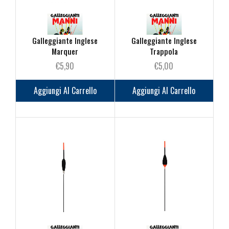
pagina
pagina
del
del
prodotto
prodot
Galleggiante Inglese
Galleggiante Inglese
Marquer
Trappola
€
5,90
€
5,00
Aggiungi Al Carrello
Aggiungi Al Carrello