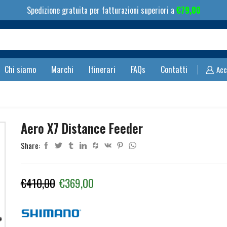
Spedizione gratuita per fatturazioni superiori a
€
79,00
Search
input
Chi siamo
Marchi
Itinerari
FAQs
Contatti
Acc
Aero X7 Distance Feeder
Share:
Il
Il
€
410,00
€
369,00
prezzo
prezzo
originale
attuale