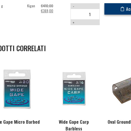
 g
Kigan
€
410,00
-
Ac
Il
Il
€
369,00
prezzo
prezzo
originale
attuale
+
era:
è:
€410,00.
€369,00.
DOTTI CORRELATI
e Gape Micro Barbed
Wide Gape Carp
Oval Ground
Barbless