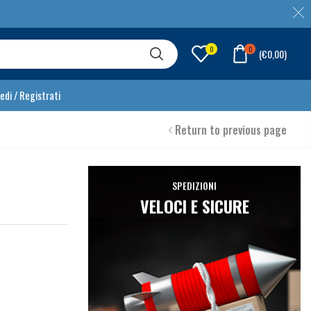
0
0
(
€
0,00
)
edi / Registrati
Return to previous page
SPEDIZIONI
VELOCI E SICURE