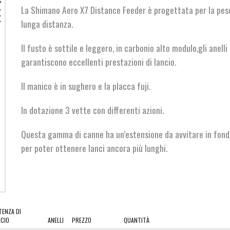
era:
è:
La Shimano Aero X7 Distance Feeder è progettata per la pes
€410,00.
€369,00.
lunga distanza.
Il fusto è sottile e leggero, in carbonio alto modulo,gli anelli
garantiscono eccellenti prestazioni di lancio.
Il manico è in sughero e la placca fuji.
In dotazione 3 vette con differenti azioni.
Questa gamma di canne ha un’estensione da avvitare in fond
per poter ottenere lanci ancora più lunghi.
TENZA DI
NCIO
ANELLI
PREZZO
QUANTITÀ