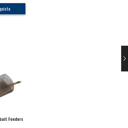
quista
bait Feeders
Heavyweight Cage
Feederboombs
Feeders