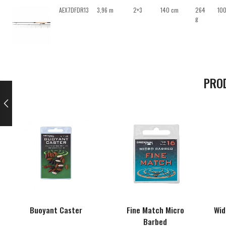
AEX7DFDR13
3,96 m
2+3
140 cm
264
100
g
PRO
Buoyant Caster
Fine Match Micro
Wid
Barbed