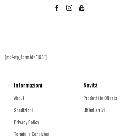
Facebook
Instagram
Youtube
Ricevi le offerte più vantaggiose e molto
altro
[mc4wp_form id="163"]
Informazioni
Novità
About
Prodotti in Offerta
Spedizioni
Ultimi arrivi
Privacy Policy
Termini e Condizioni