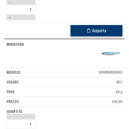
-
+
Acquista
WAVINGRIDER40
#02
40 g
€
10,00
-