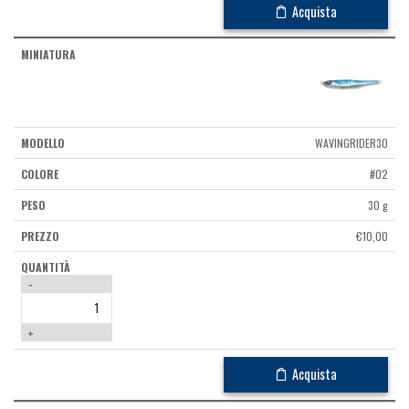
Acquista
WAVINGRIDER30
#02
30 g
€
10,00
-
+
Acquista