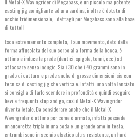
Il Metal-X Wavingrider di Megabass, è un piccolo ma potente
casting jig somigliante ad una sardina, inoltre è dotato di
occhio tridimensionale, i dettagli per Megabass sono alla base
di tutto!!
Esca estremamente completa, il suo movimento, dato dalla
forma affusolata del suo corpo alla forma della bocca, è
ottimo e induce le prede (dentici, spigole, tonni, ecc.) ad
attaccare senza indugio. Sia i 30 che i 40 grammi sono in
grado di catturare prede anche di grosse dimensioni, sia con
tecnica di casting jig che verticale. Infatti, una volta lanciato
si consiglia di farlo scendere in profondità e quindi eseguire
lievi e frequenti stop and go, così il Metal-X Wavingrider
diventa letale. Da considerare anche che il Metal-X
Wavingrider è ottimo per come è armato, infatti possiede
un’ancoretta tripla in una coda e un grande amo in testa,
entrambi sono in acciaio elastico ultra resistente, un hard