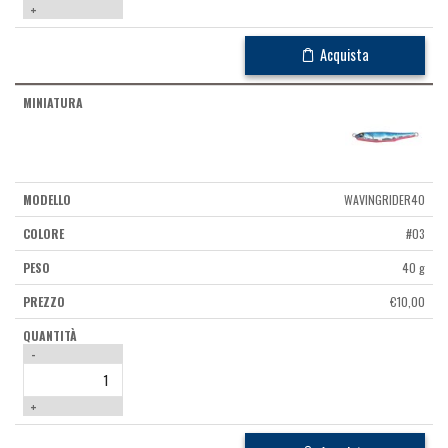
+
Acquista
WAVINGRIDER40
#03
40 g
€
10,00
-
+