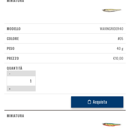
WAVINGRIDER40
#05
40 g
€
10,00
-
+
Acquista