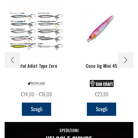
Metal Adict Type Zero
Coso Jig Mini 45
Fascia
€
14,00
-
€
16,00
€
23,90
Questo
di
Questo
prodotto
prezzo:
prodotto
Scegli
Scegli
ha
da
ha
più
€14,00
più
SPEDIZIONI
varianti.
a
varianti.