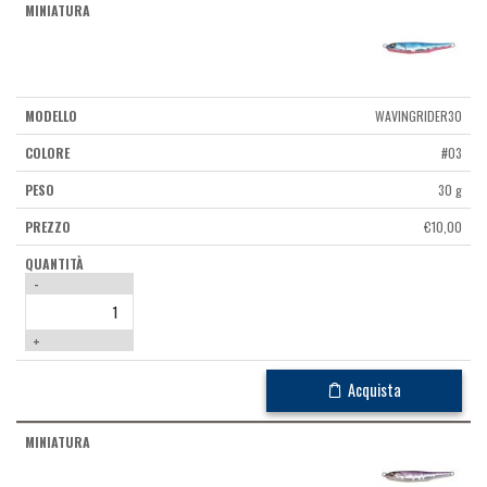
WAVINGRIDER30
#03
30 g
€
10,00
-
+
Acquista