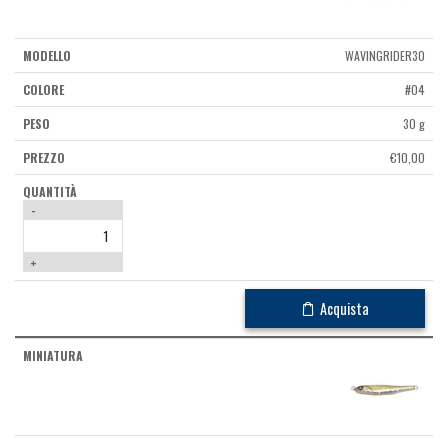
WAVINGRIDER30
#04
30 g
€
10,00
-
+
Acquista