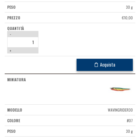
30 g
€
10,00
-
+
Acquista
WAVINGRIDER30
#07
30 g