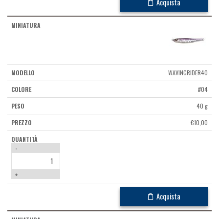
Acquista
WAVINGRIDER40
#04
40 g
€
10,00
-
+
Acquista