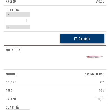
€
10,00
-
+
Acquista
WAVINGRIDER40
#01
40 g
€
10,00