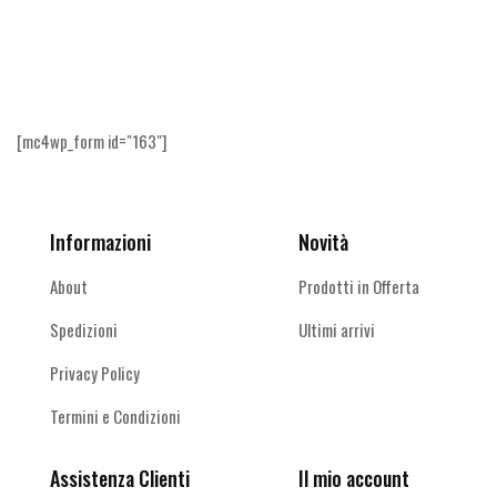
Ricevi le offerte più vantaggiose e molto
altro
[mc4wp_form id="163"]
Informazioni
Novità
About
Prodotti in Offerta
Spedizioni
Ultimi arrivi
Privacy Policy
Termini e Condizioni
Assistenza Clienti
Il mio account