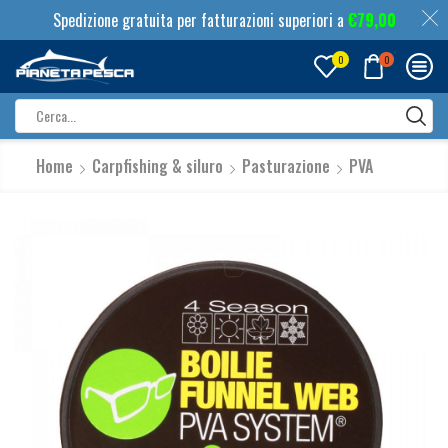
Spedizione gratuita per fatturazioni superiori a
€
79,00
0
0
Search
input
Home
Carpfishing & siluro
Pasturazione
PVA