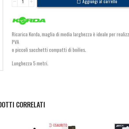
Aggiungi al carrello
Micromesh
Refill
Boilie
Funnel
quantità
Ricarica Korda, maglia di media larghezza è ideale per realiz
PVA
o piccoli sacchetti compatti di boilies.
Lunghezza 5 metri.
DOTTI CORRELATI
ESAURITO