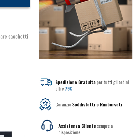
zare sacchetti
Spedizione Gratuita
per tutti gli ordini
oltre
79€
Garanzia
Soddisfatti o Rimborsati
Assistenza Cliente
sempre a
disposizione.
ESAURITO