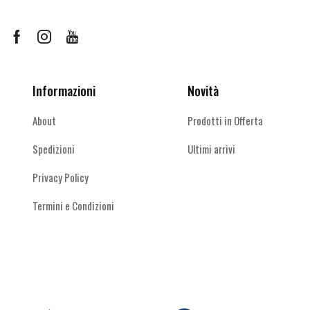
possono
essere
scelte
Facebook
Instagram
Youtube
nella
pagina
del
Informazioni
Novità
prodotto
About
Prodotti in Offerta
Spedizioni
Ultimi arrivi
Privacy Policy
Termini e Condizioni