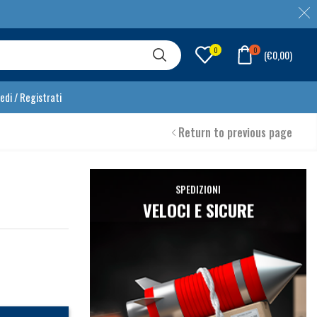
0
0
(
€
0,00
)
edi / Registrati
Return to previous page
SPEDIZIONI
VELOCI E SICURE