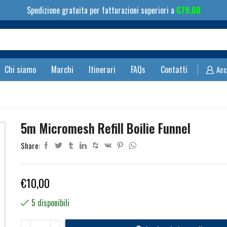
Spedizione gratuita per fatturazioni superiori a
€
79,00
Search
input
Chi siamo
Marchi
Itinerari
FAQs
Contatti
Acc
5m Micromesh Refill Boilie Funnel
Share:
€
10,00
5 disponibili
5m