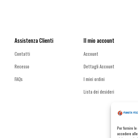
Ricevi le offerte più vantaggiose e molto
altro
Assistenza Clienti
Il mio account
Contatti
Account
Recesso
Dettagli Account
FAQs
I miei ordini
Lista dei desideri
Per fornire l
accedere alle 