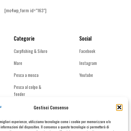
possono
essere
[mc4wp_form id="163"]
scelte
nella
pagina
del
Categorie
Social
prodotto
Carpfishing & Siluro
Facebook
Mare
Instagram
Pesca a mosca
Youtube
Pesca al colpo &
feeder
Spinning acque
Gestisci Consenso
interne
e migliori esperienze, utilizziamo tecnologie come i cookie per memorizzare e/o
informazioni del dispositivo. Il consenso a queste tecnologie ci permetterà di