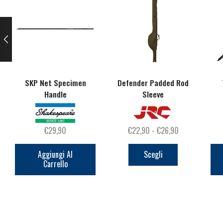
SKP Net Specimen
Defender Padded Rod
Handle
Sleeve
Fascia
€
29,90
€
22,90
-
€
26,90
Questo
di
prodotto
prezzo:
Aggiungi Al
Scegli
Carrello
ha
da
più
€22,90
varianti.
a
Le
€26,90
opzioni