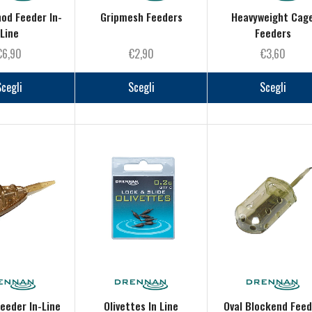
od Feeder In-
Gripmesh Feeders
Heavyweight Cag
Line
Feeders
€
6,90
€
2,90
€
3,60
Questo
Questo
prodotto
prodotto
Scegli
Scegli
Scegli
ha
ha
più
più
varianti.
varianti.
Le
Le
opzioni
opzioni
possono
possono
essere
essere
scelte
scelte
nella
nella
pagina
pagina
del
del
prodotto
prodotto
eeder In-Line
Olivettes In Line
Oval Blockend Fee