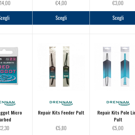
14,00
€
4,00
€
3,00
Questo
Questo
prodotto
prodotto
Scegli
Scegli
Scegli
ha
ha
più
più
varianti.
varianti.
Le
Le
opzioni
opzioni
possono
possono
essere
essere
scelte
scelte
nella
nella
pagina
pagina
del
del
prodotto
prodotto
ggot Micro
Repair Kits Feeder Pult
Repair Kits Pole Li
arbed
Pult
€
2,30
€
5,80
€
5,00