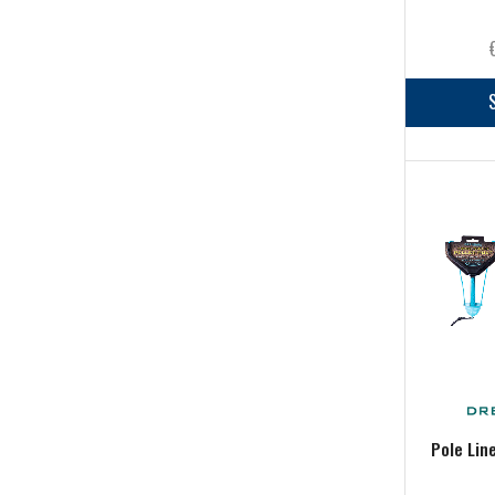
Canne
(11)
Code di topo & Backing
(14)
Guadini
(7)
Materiali da costruzione
(2)
Minuteria
(1)
Morsetti & Accessori costruzione
(2)
Mosche
(0)
Mulinelli
(14)
Scatole porta mosche
(0)
Siliconi & Colle
(24)
Starting kit
(3)
Terminali & Fili
(5)
Pesca al colpo & Feeder
(1042)
Pole Lin
Abbigliamento
(4)