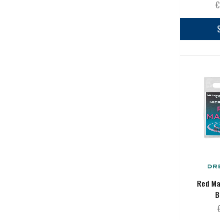
€
Accessori Per Pasturazione
(57)
Ami
(103)
Buffetteria & Foderi
(33)
Canne
(49)
Elastici e accessori di montaggio
(43)
Esche e Pasture
(145)
Feeder
(80)
Fili
(36)
Galleggianti
(153)
Manici & Teste Guadino
(10)
Minuteria
(128)
Mulinelli
(54)
Red Ma
B
Nasse e Portanasse
(10)
Ombrelloni
(1)