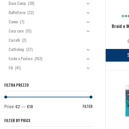
Base Camp
(38)
Buffetteria
(32)
Canne
(7)
Braid e 
Carp care
(15)
Carrelli
(2)
Catfishing
(37)
Esche e Pasture
(163)
Fili
(41)
Manici & Teste Guadino
(7)
FILTRA PREZZO
Minuteria
(264)
Mulinelli
(44)
Pasturazione
(64)
Price:
—
FILTER
€2
€18
Piombi
(13)
FILTER BY PRICE
Rod Pod & Accessori
(10)