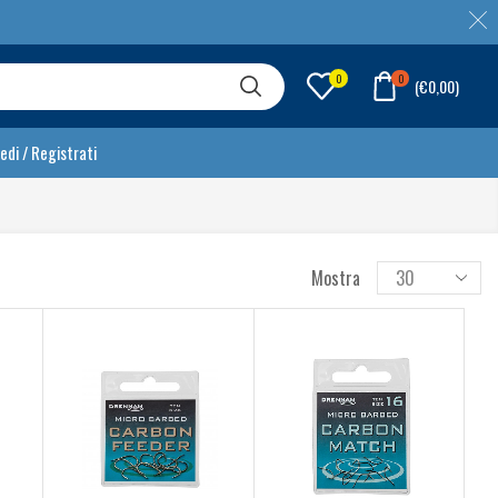
0
0
(
€
0,00
)
edi / Registrati
Mostra