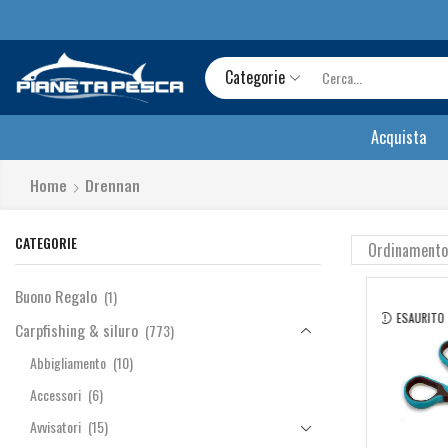
Categorie
Acquista
Home
Drennan
CATEGORIE
Buono Regalo
(1)
ESAURITO
Carpfishing & siluro
(773)
Abbigliamento
(10)
Accessori
(6)
Avvisatori
(15)