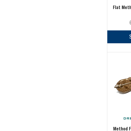
Guadini Per Esche
(0)
Flat Meth
Minuteria
(93)
Mulinelli
(101)
Nautica
(26)
Pasture
(2)
Pinze, Forbici e Coltelli
(41)
Piombo
(6)
Scatole Magnetiche
(0)
Scatole Portaesche
(8)
Starting Kit
(1)
Pesca a mosca
(113)
Abbigliamento
(13)
Accessori Mosca
(25)
Buffetteria
(2)
Method F