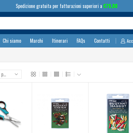
Spedizione gratuita per fatturazioni superiori a
€
79,00
Search
input
Chi siamo
Marchi
Itinerari
FAQs
Contatti
Acc