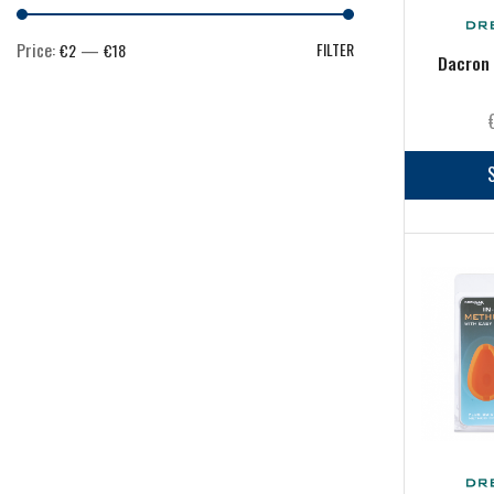
Scatole
(9)
Scatole porta terminali
(5)
Price:
—
FILTER
€2
€18
Dacron
Starting kit
(0)
Mare
(844)
Abbigliamento
(15)
Ami & Ancorette
(48)
Artificiali
(223)
Buffetteria
(31)
Canne
(130)
Cime
(2)
Cinture & Renali
(7)
Esche e pasture
(19)
FIli
(39)
Galleggianti
(14)