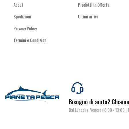
Minuteria
(86)
About
Prodotti in Offerta
Motori Elettrici
(3)
Spedizioni
Ultimi arrivi
Mulinelli
(82)
Privacy Policy
Softbaits
(77)
Termini e Condizioni
Trota e Light fishing
(65)
Bisogno di aiuto?
Chiamac
Dal Lunedì al Venerdì: 8:00 - 13:00 