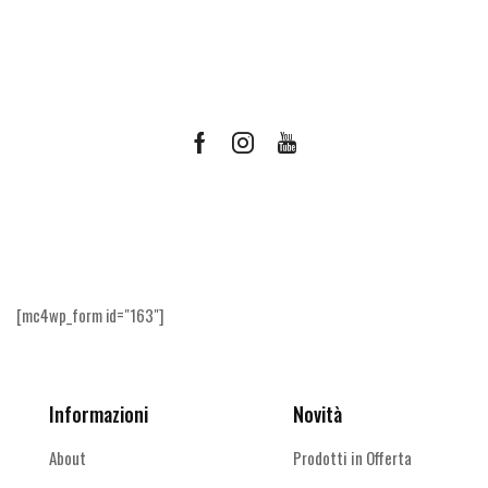
Facebook
Instagram
Youtube
Ricevi le offerte più vantaggiose e molto
altro
[mc4wp_form id="163"]
Informazioni
Novità
About
Prodotti in Offerta