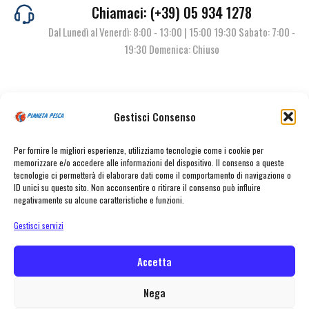
Chiamaci: (+39) 05 934 1278
Dal Lunedì al Venerdì: 8:00 - 13:00 | 15:00 19:30 Sabato: 7:00 -
19:30 Domenica: Chiuso
Contattaci
Gestisci Consenso
Per fornire le migliori esperienze, utilizziamo tecnologie come i cookie per
memorizzare e/o accedere alle informazioni del dispositivo. Il consenso a queste
tecnologie ci permetterà di elaborare dati come il comportamento di navigazione o
ID unici su questo sito. Non acconsentire o ritirare il consenso può influire
negativamente su alcune caratteristiche e funzioni.
Gestisci servizi
© Pianeta Pesca Viale Marcello Finzi, 563 41122 Modena (MO) | P.I.
02141860367 | Tel. 059 341278 | info@pianetapesca.it
Accetta
Nega