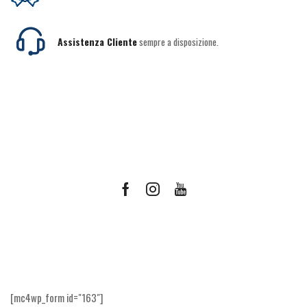
Assistenza Cliente
sempre a disposizione.
Facebook
Instagram
Youtube
Ricevi le offerte più vantaggiose e molto
altro
[mc4wp_form id="163"]