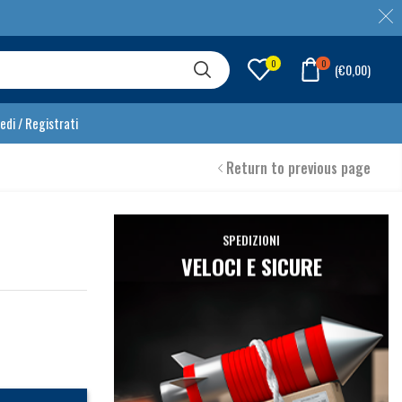
0
0
(
€
0,00
)
edi / Registrati
Return to previous page
SPEDIZIONI
VELOCI E SICURE