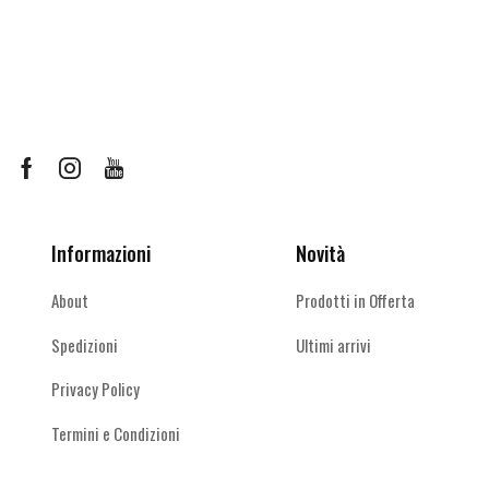
più
più
varianti.
varianti.
Le
Le
opzioni
opzioni
possono
possono
essere
essere
scelte
scelte
Facebook
Instagram
Youtube
nella
nella
pagina
pagina
del
del
Informazioni
Novità
prodotto
prodotto
About
Prodotti in Offerta
Spedizioni
Ultimi arrivi
Privacy Policy
Termini e Condizioni