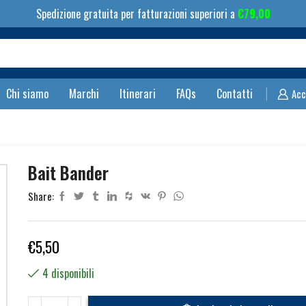
Spedizione gratuita per fatturazioni superiori a
€
79,00
Search
input
Chi siamo
Marchi
Itinerari
FAQs
Contatti
Acc
Bait Bander
Share:
€
5,50
4 disponibili
Bait