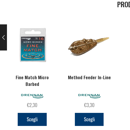
PRO
Fine Match Micro
Method Feeder In-Line
Barbed
€
2,30
€
3,30
Questo
Questo
prodotto
prodotto
Scegli
Scegli
ha
ha