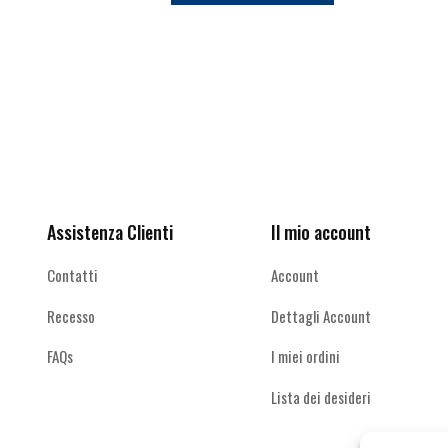
più
€21,00.
€18,90.
varianti.
Le
opzioni
possono
Ricevi le offerte più vantaggiose e molto
essere
scelte
altro
nella
pagina
del
Assistenza Clienti
Il mio account
prodotto
Contatti
Account
Recesso
Dettagli Account
FAQs
I miei ordini
Lista dei desideri