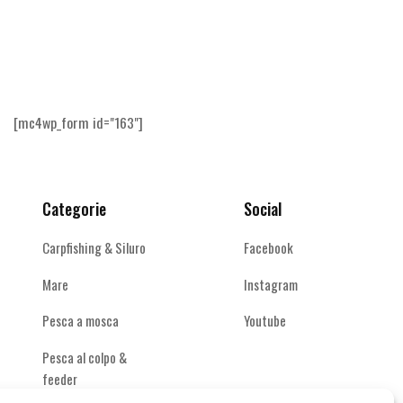
più
€2,20
più
varianti.
a
varianti.
v
Le
€2,40
Le
opzioni
opzioni
possono
possono
essere
essere
[mc4wp_form id="163"]
scelte
scelte
nella
nella
pagina
pagina
del
del
Categorie
Social
prodotto
prodotto
Carpfishing & Siluro
Facebook
Mare
Instagram
Pesca a mosca
Youtube
Pesca al colpo &
feeder