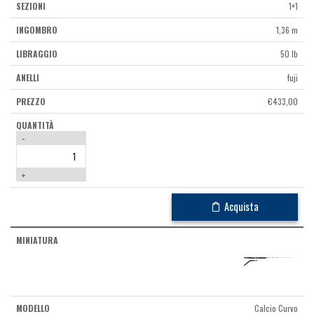
1+1
1,36 m
50 lb
fuji
€
433,00
-
+
Acquista
Calcio Curvo