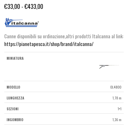
Fascia
€
33,00
-
€
433,00
di
prezzo:
da
Canne disponibili su ordinazione,altri prodotti Italcanna al link:
€33,00
https://pianetapesca.it/shop/brand/italcanna/
a
€433,00
0L4800
1,78 m
1+1
1,36 m