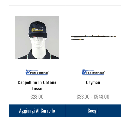
più
varianti.
Le
opzioni
possono
essere
scelte
nella
pagina
del
prodotto
Cappellino In Cotone
Cayman
Lusso
Fascia
€
28,00
€
33,00
-
€
548,00
di
Questo
prezzo:
prodot
Aggiungi Al Carrello
Scegli
da
ha
€33,00
più