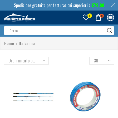
Spedizione gratuita per fatturazioni superiori a
€
79,00
0
0
Search
input
Home
Italcanna