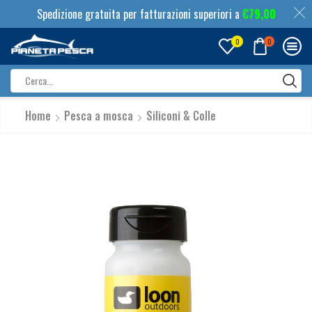
Spedizione gratuita per fatturazioni superiori a
€
79,00
0
0
Search
input
Home
Pesca a mosca
Siliconi & Colle