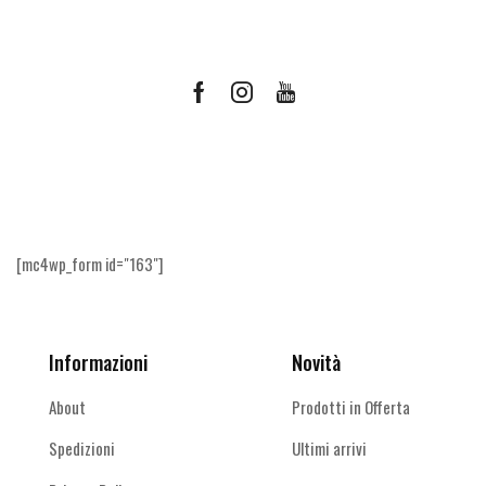
Facebook
Instagram
Youtube
Ricevi le offerte più vantaggiose e molto
altro
[mc4wp_form id="163"]
Informazioni
Novità
About
Prodotti in Offerta
Spedizioni
Ultimi arrivi