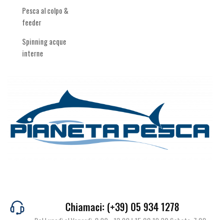
Pesca al colpo &
feeder
Spinning acque
interne
Chiamaci: (+39) 05 934 1278