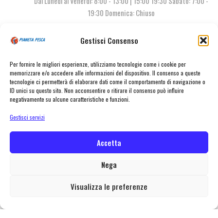
Dal Lunedì al Venerdì: 8:00 - 13:00 | 15:00 19:30 Sabato: 7:00 -
19:30 Domenica: Chiuso
Gestisci Consenso
Contattaci
Per fornire le migliori esperienze, utilizziamo tecnologie come i cookie per
memorizzare e/o accedere alle informazioni del dispositivo. Il consenso a queste
tecnologie ci permetterà di elaborare dati come il comportamento di navigazione o
ID unici su questo sito. Non acconsentire o ritirare il consenso può influire
negativamente su alcune caratteristiche e funzioni.
Gestisci servizi
Accetta
© Pianeta Pesca Viale Marcello Finzi, 563 41122 Modena (MO) | P.I.
02141860367 | Tel. 059 341278 | info@pianetapesca.it
Nega
Visualizza le preferenze
created with ♥ by
MADL