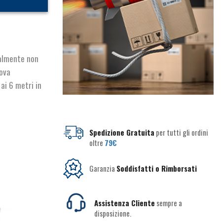
talmente non
uova
 ai 6 metri in
Spedizione Gratuita
per tutti gli ordini
oltre
79€
Garanzia
Soddisfatti o Rimborsati
Assistenza Cliente
sempre a
disposizione.