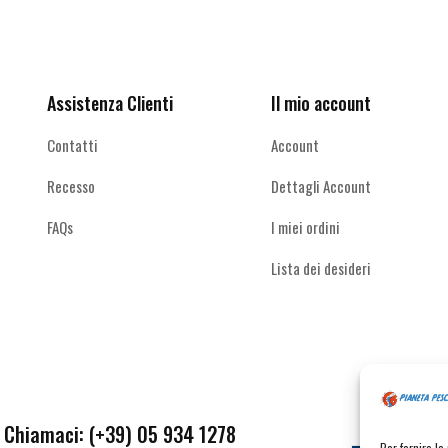
Ricevi le offerte più vantaggiose e molto
scelte
altro
nella
pagina
del
Assistenza Clienti
Il mio account
prodotto
Contatti
Account
Recesso
Dettagli Account
FAQs
I miei ordini
Lista dei desideri
Chiamaci: (+39) 05 934 1278
Per fornire l