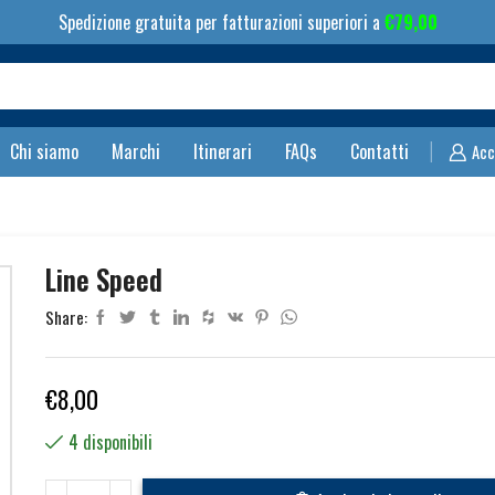
Spedizione gratuita per fatturazioni superiori a
€
79,00
Search
input
Chi siamo
Marchi
Itinerari
FAQs
Contatti
Acc
Line Speed
Share:
€
8,00
4 disponibili
Line