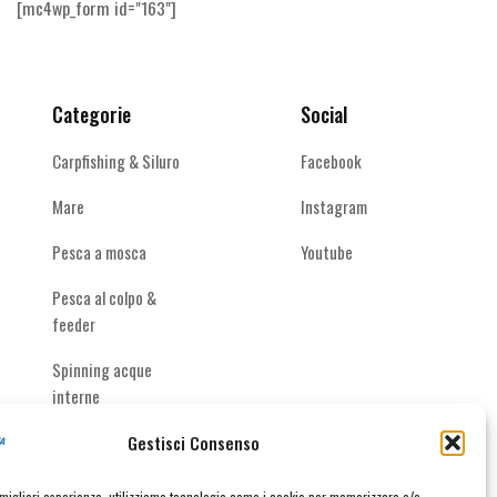
[mc4wp_form id="163"]
scelte
nella
pagina
del
Categorie
Social
prodotto
Carpfishing & Siluro
Facebook
Mare
Instagram
Pesca a mosca
Youtube
Pesca al colpo &
feeder
Spinning acque
interne
Gestisci Consenso
e migliori esperienze, utilizziamo tecnologie come i cookie per memorizzare e/o