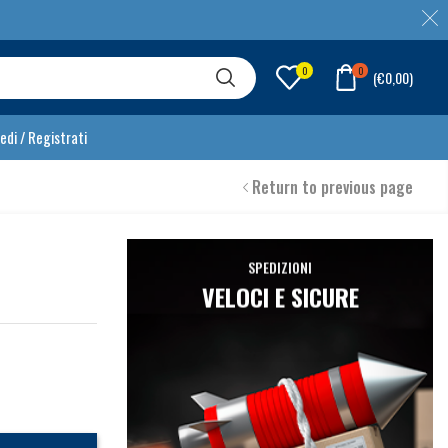
0
0
(
€
0,00
)
edi / Registrati
Return to previous page
SPEDIZIONI
VELOCI E SICURE