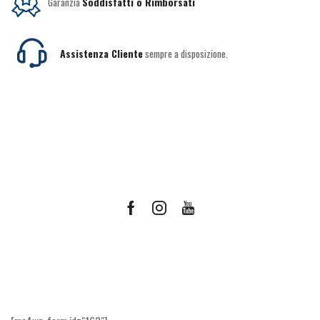
Garanzia
Soddisfatti o Rimborsati
Assistenza Cliente
sempre a disposizione.
Facebook
Instagram
Youtube
Ricevi le offerte più vantaggiose e molto
altro