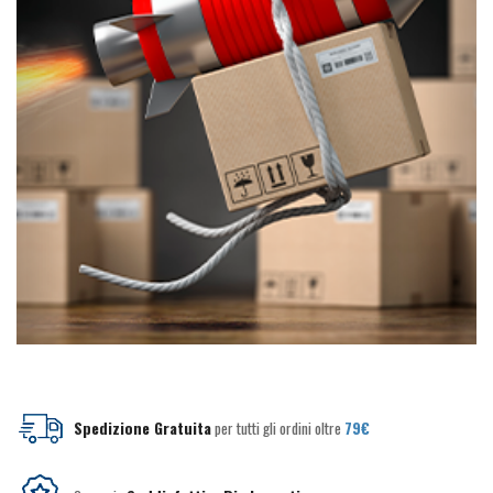
prodotto
prodotto
Spedizione Gratuita
per tutti gli ordini oltre
79€