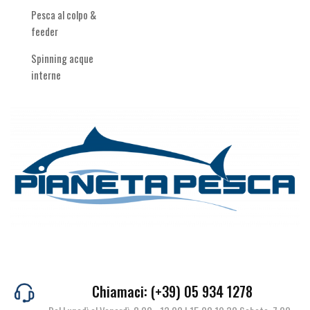
Pesca al colpo &
feeder
Spinning acque
interne
Chiamaci: (+39) 05 934 1278