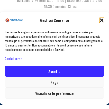
Dal Lunedì al Venerdì: 8:00 - 13:00 | 15:00 19:30 Sabato: 7:00 -
19:30 Domenica: Chiuso
Gestisci Consenso
Contattaci
Per fornire le migliori esperienze, utilizziamo tecnologie come i cookie per
memorizzare e/o accedere alle informazioni del dispositivo. Il consenso a queste
tecnologie ci permetterà di elaborare dati come il comportamento di navigazione o
ID unici su questo sito. Non acconsentire o ritirare il consenso può influire
negativamente su alcune caratteristiche e funzioni.
Gestisci servizi
Accetta
© Pianeta Pesca Viale Marcello Finzi, 563 41122 Modena (MO) | P.I.
02141860367 | Tel. 059 341278 | info@pianetapesca.it
Nega
Visualizza le preferenze
Home
Shop
Contattaci
Consegna
created with ♥ by
MADL