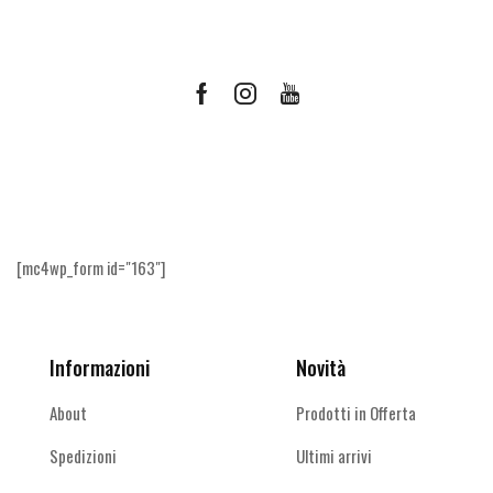
Facebook
Instagram
Youtube
Ricevi le offerte più vantaggiose e molto
altro
[mc4wp_form id="163"]
Informazioni
Novità
About
Prodotti in Offerta
Spedizioni
Ultimi arrivi