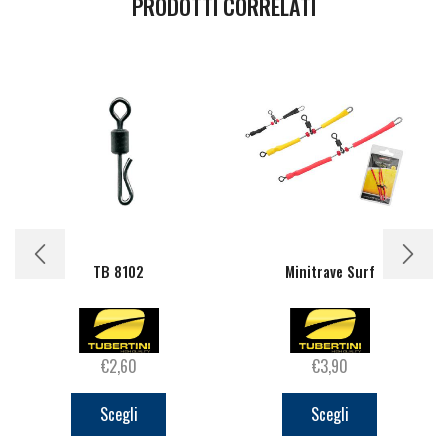
PRODOTTI CORRELATI
TB 8102
Minitrave Surf
€
2,60
€
3,90
Questo
Questo
prodotto
prodotto
Scegli
Scegli
ha
ha