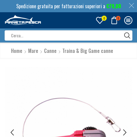
Spedizione gratuita per fatturazioni superiori a
€
79,00
0
0
Search
input
Home
Mare
Canne
Traina & Big Game canne