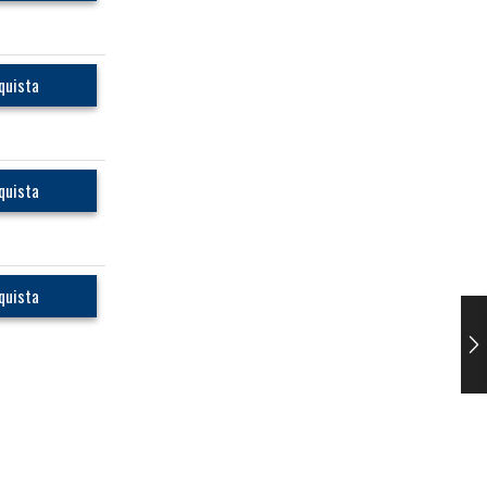
quista
quista
quista