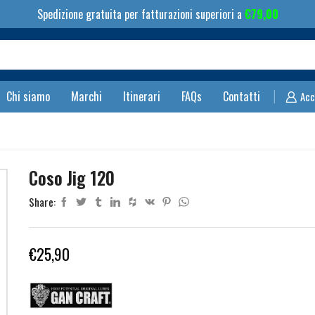
Spedizione gratuita per fatturazioni superiori a
€
79,00
Search
input
Chi siamo
Marchi
Itinerari
FAQs
Contatti
Acc
Coso Jig 120
Share:
€
25,90