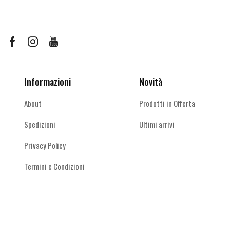
€19,90
Le
Le
opzioni
opzioni
possono
possono
essere
essere
Facebook
Instagram
Youtube
scelte
scelte
nella
nella
pagina
pagina
Informazioni
Novità
del
del
prodotto
prodotto
About
Prodotti in Offerta
Spedizioni
Ultimi arrivi
Privacy Policy
Termini e Condizioni