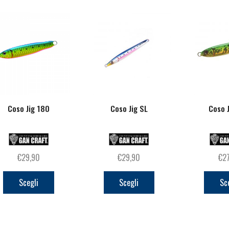
Coso Jig 180
Coso Jig SL
Coso 
€
29,90
€
29,90
€
2
Questo
Questo
prodotto
prodotto
Scegli
Scegli
Sc
ha
ha
più
più
varianti.
varianti.