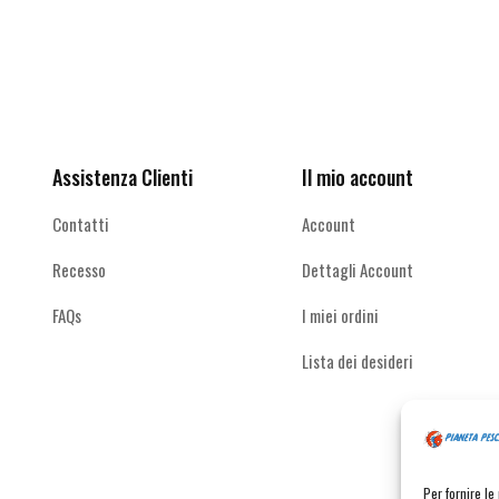
Le
Le
opzioni
opzioni
possono
possono
Ricevi le offerte più vantaggiose e molto
essere
essere
altro
scelte
scelte
nella
nella
pagina
pagina
Assistenza Clienti
Il mio account
del
del
prodotto
prodotto
Contatti
Account
Recesso
Dettagli Account
FAQs
I miei ordini
Lista dei desideri
Per fornire l