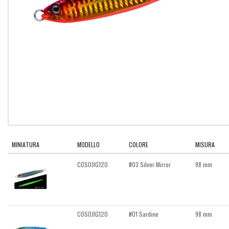
MINIATURA
MODELLO
COLORE
MISURA
COSOJIG120
#03 Silver Mirror
98 mm
COSOJIG120
#01 Sardine
98 mm