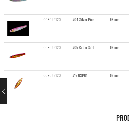
COSOJIG120
#04 Silver Pink
98 mm
COSOJIG120
#05 Red e Gold
98 mm
COSOJIG120
#15 GSP01
98 mm
PRO