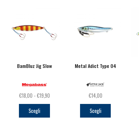
BamBluz Jig Slow
Metal Adict Type 04
Fascia
€
18,00
-
€
19,90
€
14,00
di
Questo
Questo
prezzo:
prodotto
prodotto
Scegli
Scegli
da
ha
ha
€18,00
più
più
a
varianti.
varianti.