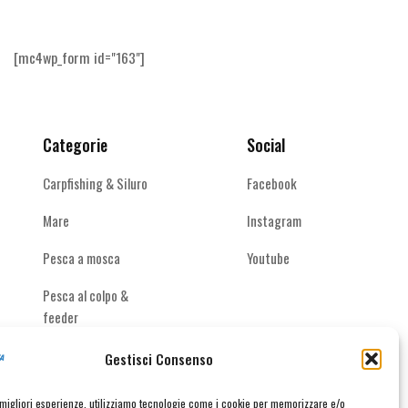
Le
Le
opzioni
opzioni
possono
possono
[mc4wp_form id="163"]
essere
essere
scelte
scelte
nella
nella
pagina
pagina
Categorie
Social
del
del
prodotto
prodotto
Carpfishing & Siluro
Facebook
Mare
Instagram
Pesca a mosca
Youtube
Pesca al colpo &
feeder
Spinning acque
Gestisci Consenso
interne
e migliori esperienze, utilizziamo tecnologie come i cookie per memorizzare e/o