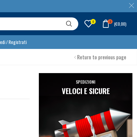
0
0
(
€
0,00
)
edi / Registrati
Return to previous page
SPEDIZIONI
VELOCI E SICURE