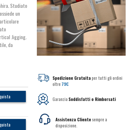
ahira. Studiato
possiede un
articolare
ato
tical Jigging.
ile, da
Spedizione Gratuita
per tutti gli ordini
oltre
79€
quista
Garanzia
Soddisfatti o Rimborsati
Assistenza Cliente
sempre a
quista
disposizione.