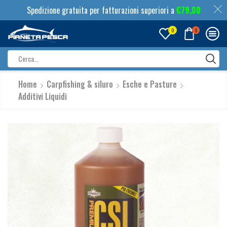
Spedizione gratuita per fatturazioni superiori a
€
79,00
0
0
Search
input
Home
Carpfishing & siluro
Esche e Pasture
Additivi Liquidi