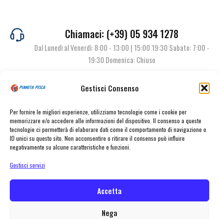
Chiamaci: (+39) 05 934 1278
Dal Lunedì al Venerdì: 8:00 - 13:00 | 15:00 19:30 Sabato: 7:00 -
19:30 Domenica: Chiuso
Gestisci Consenso
Contattaci
Per fornire le migliori esperienze, utilizziamo tecnologie come i cookie per
memorizzare e/o accedere alle informazioni del dispositivo. Il consenso a queste
tecnologie ci permetterà di elaborare dati come il comportamento di navigazione o
ID unici su questo sito. Non acconsentire o ritirare il consenso può influire
negativamente su alcune caratteristiche e funzioni.
Gestisci servizi
Accetta
© Pianeta Pesca Viale Marcello Finzi, 563 41122 Modena (MO) | P.I.
02141860367 | Tel. 059 341278 | info@pianetapesca.it
Nega