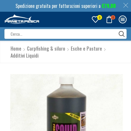
Spedizione gratuita per fatturazioni superiori a
€
79,00
0
0
Search
input
Home
Carpfishing & siluro
Esche e Pasture
Additivi Liquidi