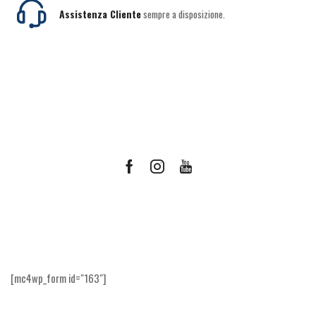
Assistenza Cliente
sempre a disposizione.
Facebook
Instagram
Youtube
Ricevi le offerte più vantaggiose e molto
altro
[mc4wp_form id="163"]