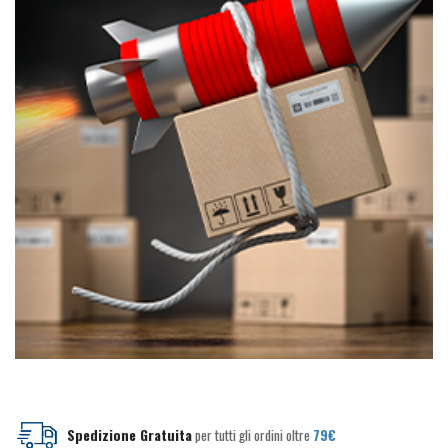
pagina
pagina
del
del
prodotto
prodotto
Spedizione Gratuita
per tutti gli ordini oltre
79€