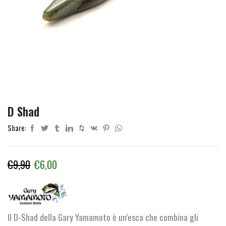
D Shad
Share:
Il
Il
€
9,90
€
6,00
prezzo
prezzo
originale
attuale
era:
è:
Il D-Shad della Gary Yamamoto è un’esca che combina gli