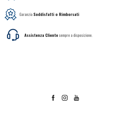
Garanzia
Soddisfatti o Rimborsati
Assistenza Cliente
sempre a disposizione.
Facebook
Instagram
Youtube
Ricevi le offerte più vantaggiose e molto
altro