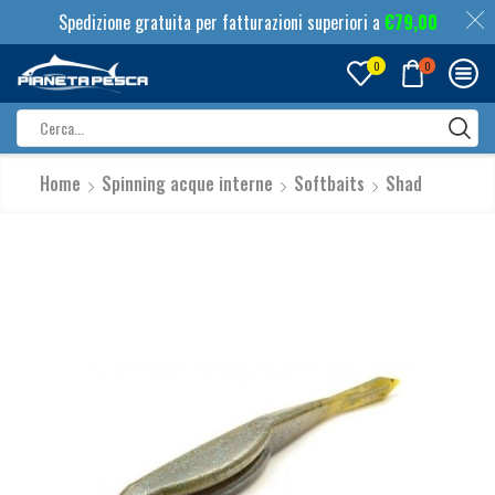
Spedizione gratuita per fatturazioni superiori a
€
79,00
0
0
Search
input
Home
Spinning acque interne
Softbaits
Shad