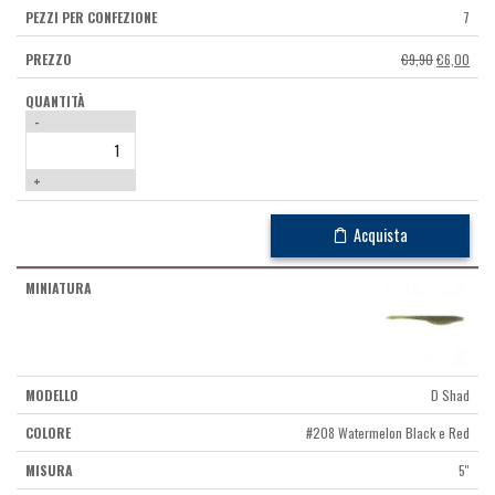
7
Il
Il
€
9,90
€
6,00
prezzo
prez
originale
attua
era:
è:
-
€9,90.
€6,0
+
Acquista
D Shad
#208 Watermelon Black e Red
5''