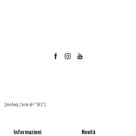
Facebook
Instagram
Youtube
Ricevi le offerte più vantaggiose e molto
altro
[mc4wp_form id="163"]
Informazioni
Novità