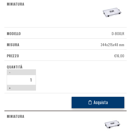
D-BOXLR
344x215x48 mm
€
16,00
-
+
Acquista