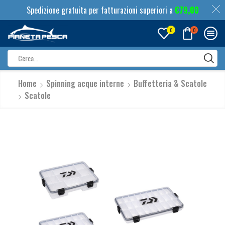
Spedizione gratuita per fatturazioni superiori a
€
79,00
0
0
Search
input
Home
Spinning acque interne
Buffetteria & Scatole
Scatole