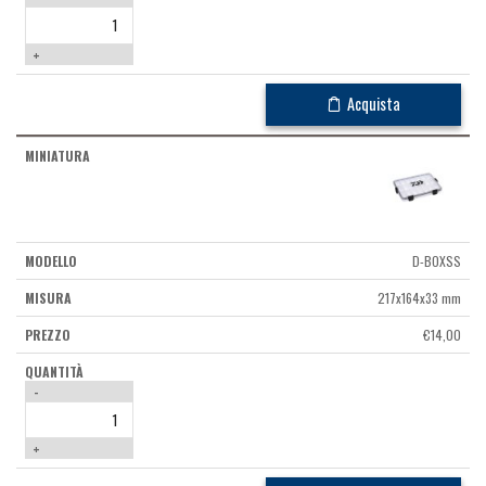
+
Acquista
D-BOXSS
217x164x33 mm
€
14,00
-
+