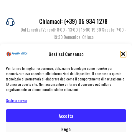
Chiamaci: (+39) 05 934 1278
Dal Lunedì al Venerdì: 8:00 - 13:00 | 15:00 19:30 Sabato: 7:00 -
19:30 Domenica: Chiuso
Gestisci Consenso
Contattaci
Per fornire le migliori esperienze, utilizziamo tecnologie come i cookie per
memorizzare e/o accedere alle informazioni del dispositivo. Il consenso a queste
tecnologie ci permetterà di elaborare dati come il comportamento di navigazione o
ID unici su questo sito. Non acconsentire o ritirare il consenso può influire
negativamente su alcune caratteristiche e funzioni.
Gestisci servizi
Accetta
© Pianeta Pesca Viale Marcello Finzi, 563 41122 Modena (MO) | P.I.
02141860367 | Tel. 059 341278 | info@pianetapesca.it
Nega