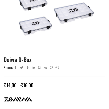
Daiwa D-Box
Share:
Fascia
€
14,00
-
€
16,00
di
prezzo:
da