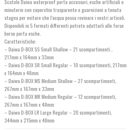
Scatole Daiwa waterproof porta accessori, esche artificiali o
€14,00
minuterie con coperchio trasparente e guarnizioni a tenuta
a
stagna per evitare che l’acqua possa rovinare i vostri articoli.
Disponibili in 5 formati differenti potrete adattarli alle forse
€16,00
borse porta esche.
Caratteristiche:
– Daiwa D-BOX SS Small Shallow – 21 scompartimenti ,
217mm x 164mm x 33mm
– Daiwa D-BOX SR Small Regular – 10 scompartimenti, 217mm
x 164mm x 48mm
– Daiwa D-BOX MS Medium Shallow – 27 scompartimenti,
267mm x 167mm x 33mm
– Daiwa D-BOX MR Medium Regular – 12 scompartimenti,
267mm x 167mm x 48mm
– Daiwa D-BOX LR Large Regular – 20 scompartimenti,
344mm x 215mm x 48mm