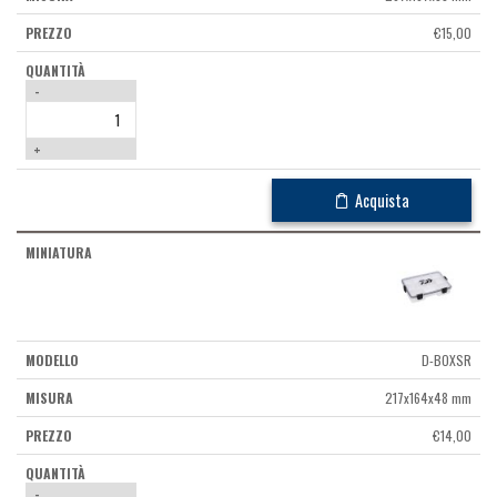
€
15,00
-
+
Acquista
D-BOXSR
217x164x48 mm
€
14,00
-