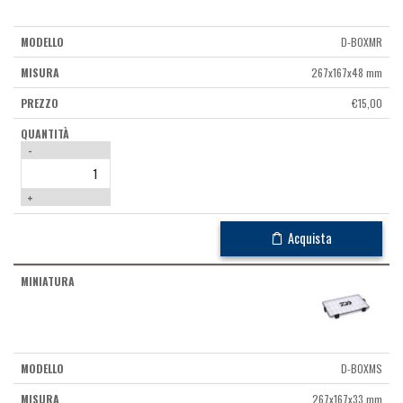
D-BOXMR
267x167x48 mm
€
15,00
-
+
Acquista
D-BOXMS
267x167x33 mm