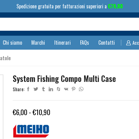
Spedizione gratuita per fatturazioni superiori a
€
79,00
Search
input
Chi siamo
Marchi
Itinerari
FAQs
Contatti
Acc
atole
System Fishing Compo Multi Case
Share:
Fascia
€
6,00
-
€
10,90
di
prezzo: