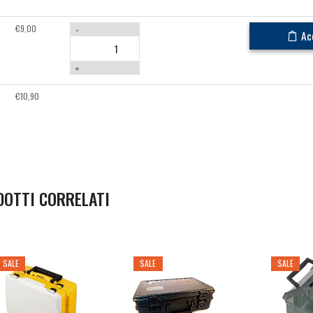
€
9,00
-
Ac
+
€
10,90
DOTTI CORRELATI
SALE
SALE
SALE