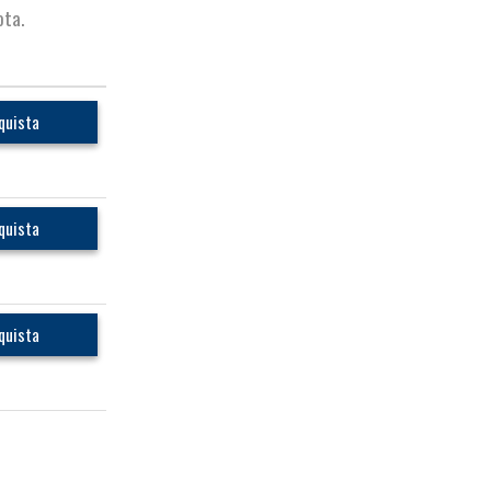
ota.
quista
quista
quista