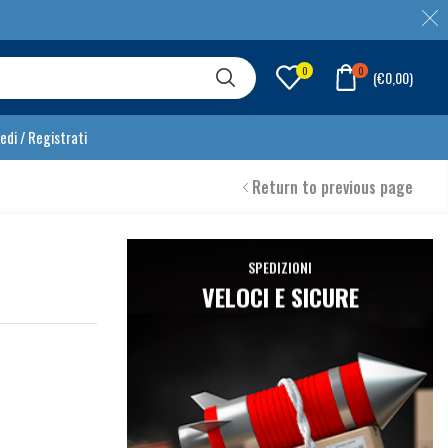
0
0
(
€
0,00
)
edi / Registrati
Return to previous page
SPEDIZIONI
VELOCI E SICURE