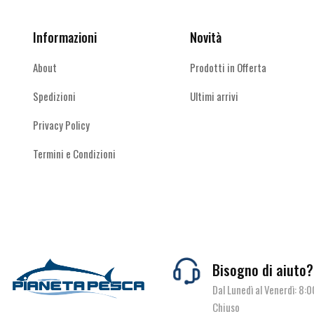
pagina
pagina
del
del
Informazioni
Novità
prodotto
prodotto
About
Prodotti in Offerta
Spedizioni
Ultimi arrivi
Privacy Policy
Termini e Condizioni
Bisogno di aiuto?
Dal Lunedì al Venerdì: 8:
Chiuso