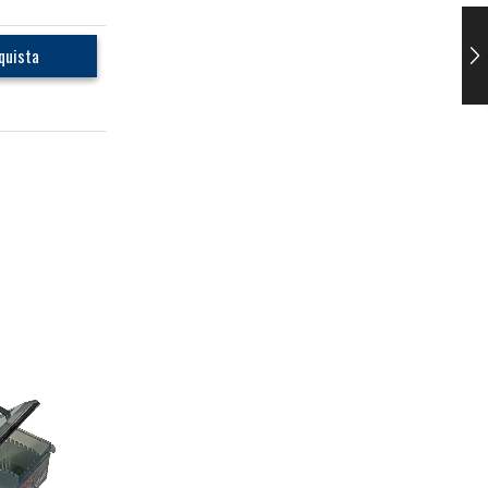
quista
SALE