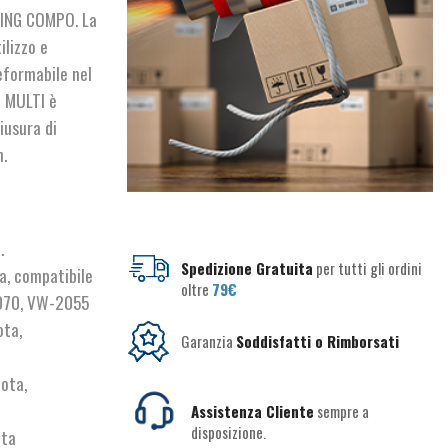
HING COMPO. La
ilizzo e
eformabile nel
o MULTI è
iusura di
.
.
Spedizione Gratuita
per tutti gli ordini
a, compatibile
oltre
79€
070, VW-2055
ota,
Garanzia
Soddisfatti o Rimborsati
ota,
Assistenza Cliente
sempre a
disposizione.
ota