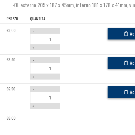
-OL esterno 205 x 187 x 45mm, interno 181 x 178 x 41mm, vu
PREZZO
QUANTITÀ
€
6,00
-
Ac
+
€
6,90
-
Ac
+
€
7,50
-
Ac
+
€
9,00