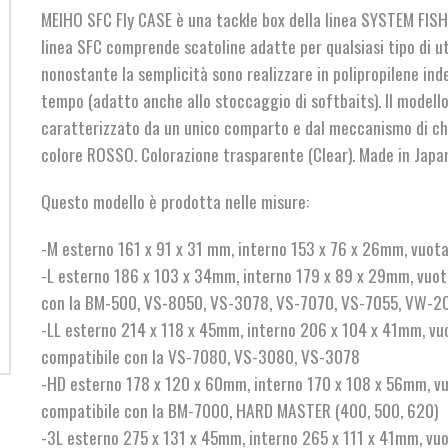
da
MEIHO SFC Fly CASE è una tackle box della linea SYSTEM FIS
€6,00
linea SFC comprende scatoline adatte per qualsiasi tipo di ut
nonostante la semplicità sono realizzare in polipropilene ind
a
tempo (adatto anche allo stoccaggio di softbaits). Il modell
€10,90
caratterizzato da un unico comparto e dal meccanismo di ch
colore ROSSO. Colorazione trasparente (Clear). Made in Japan
Questo modello è prodotta nelle misure:
-M esterno 161 x 91 x 31 mm, interno 153 x 76 x 26mm, vuota
-L esterno 186 x 103 x 34mm, interno 179 x 89 x 29mm, vuot
con la BM-500, VS-8050, VS-3078, VS-7070, VS-7055, VW-2
-LL esterno 214 x 118 x 45mm, interno 206 x 104 x 41mm, vu
compatibile con la VS-7080, VS-3080, VS-3078
-HD esterno 178 x 120 x 60mm, interno 170 x 108 x 56mm, vu
compatibile con la BM-7000, HARD MASTER (400, 500, 620)
-3L esterno 275 x 131 x 45mm, interno 265 x 111 x 41mm, vu