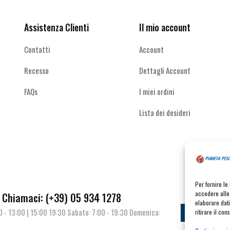
pagina
pagina
del
del
Assistenza Clienti
Il mio account
prodotto
prodotto
Contatti
Account
Recesso
Dettagli Account
FAQs
I miei ordini
Lista dei desideri
Per fornire l
accedere alle 
Chiamaci: (+39) 05 934 1278
elaborare dat
00 - 13:00 | 15:00 19:30 Sabato: 7:00 - 19:30 Domenica:
Contat
ritirare il co