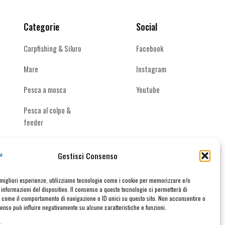
pagina
del
Categorie
Social
prodotto
Carpfishing & Siluro
Facebook
Mare
Instagram
Pesca a mosca
Youtube
Pesca al colpo &
feeder
Spinning acque
interne
Gestisci Consenso
e migliori esperienze, utilizziamo tecnologie come i cookie per memorizzare e/o
informazioni del dispositivo. Il consenso a queste tecnologie ci permetterà di
i come il comportamento di navigazione o ID unici su questo sito. Non acconsentire o
taci
nsenso può influire negativamente su alcune caratteristiche e funzioni.