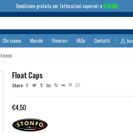
Spedizione gratuita per fatturazioni superiori a
€
79,00
Search
input
Chi siamo
Marchi
Itinerari
FAQs
Contatti
Acc
ntenne
Float Caps
Share:
€
4,50