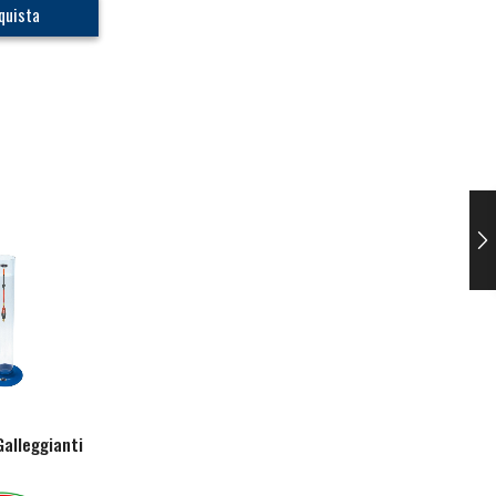
quista
Galleggianti
Ricambio Antenne Vario
Galleggiante Gorg