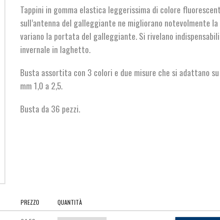
Tappini in gomma elastica leggerissima di colore fluorescente
sull’antenna del galleggiante ne migliorano notevolmente la v
variano la portata del galleggiante. Si rivelano indispensabili
invernale in laghetto.
Busta assortita con 3 colori e due misure che si adattano s
mm 1,0 a 2,5.
Busta da 36 pezzi.
PREZZO
QUANTITÀ