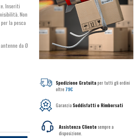
. Inseriti
isibilità. Non
 per la pesca
u antenne da Ø
Spedizione Gratuita
per tutti gli ordini
oltre
79€
Garanzia
Soddisfatti o Rimborsati
Assistenza Cliente
sempre a
disposizione.