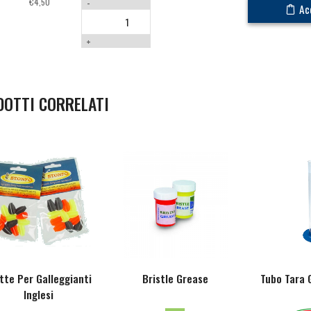
€
4,50
-
Ac
+
DOTTI CORRELATI
tte Per Galleggianti
Bristle Grease
Tubo Tara 
Inglesi