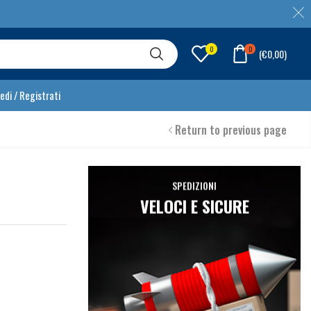
0
0
(
€
0,00
)
edi / Registrati
Return to previous page
SPEDIZIONI
VELOCI E SICURE